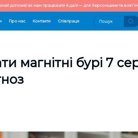
онат допомагає нам працювати й далі — для Херсонщини та всієї Ук
и
Про нас
Контакти
Cпівпраця
ти магнітні бурі 7 с
гноз