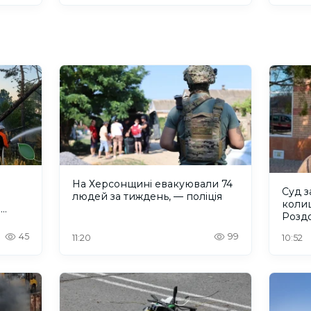
На Херсонщині евакуювали 74
Суд з
людей за тиждень, — поліція
коли
и
Розд
45
99
11:20
10:52