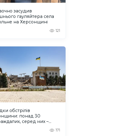
аочно засудив
шнього гауляйтера села
ольне на Херсонщині
121
дки обстрілів
онщини: понад 30
аждалих, серед них –
на
171