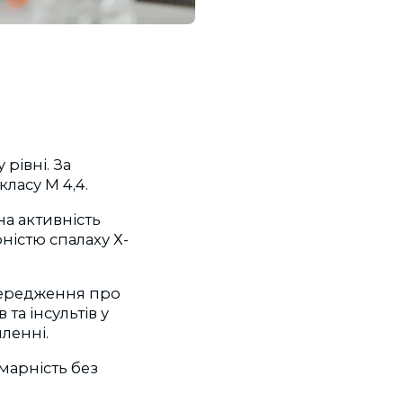
рівні. За
класу М 4,4.
на активність
ністю спалаху Х-
опередження про
та інсультів у
ленні.
хмарність без