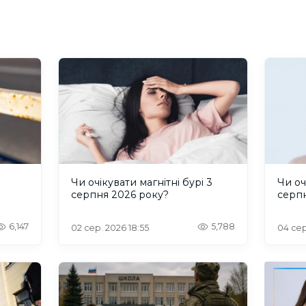
и
Чи очікувати магнітні бурі 3
Чи оч
серпня 2026 року?
серп
6,147
5,788
02 сер. 2026 18:55
04 сер