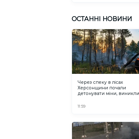
ОСТАННІ НОВИНИ
Через спеку в лісах
Херсонщини почали
детонувати міни, виникл
пожежі
11:59