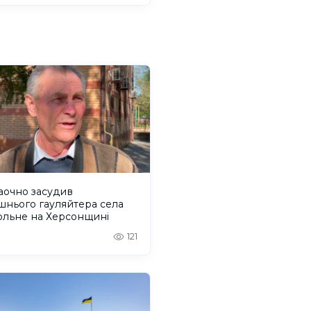
аочно засудив
шнього гауляйтера села
ольне на Херсонщині
121