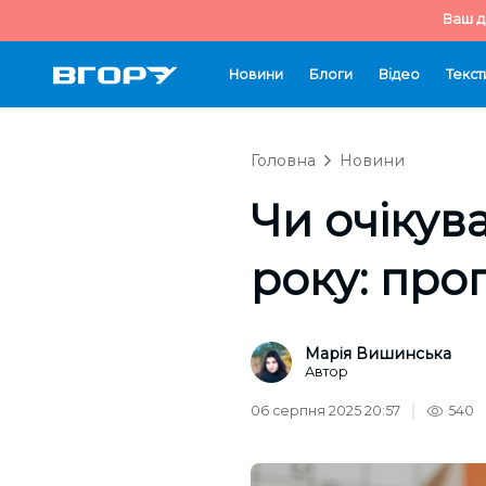
Ваш д
Новини
Блоги
Відео
Текст
Головна
Новини
Чи очікува
року: про
Марія Вишинська
Автор
06 серпня 2025 20:57
540