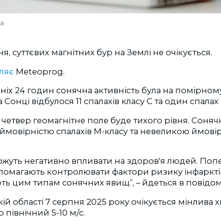
va
ня, суттєвих магнітних бур на Землі не очікується.
ляє
Meteoprog.
іх 24 годин сонячна активність була на помірному 
Сонці відбулося 11 спалахів класу C та один спалах 
в четвер геомагнітне поле буде тихого рівня. Соняч
ймовірністю спалахів М-класу та невеликою ймовір
 можуть негативно впливати на здоров'я людей. П
опомагають контролювати фактори ризику інфарктів 
ть цим типам сонячних явищ”, – йдеться в повідом
ій області 7 серпня 2025 року очікується мінлива 
р північний 5-10 м/с.