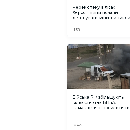
Через спеку в лісах
Херсонщини почали
детонувати міни, виникл
пожежі
11:59
Війська РФ збільшують
кількість атак БПлА,
намагаючись посилити ти
жителів Херсонщини
10:43