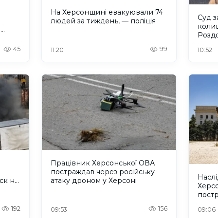
На Херсонщині евакуювали 74
Суд з
людей за тиждень, — поліція
коли
и
Розд
45
99
11:20
10:52
Працівник Херсонської ОВА
постраждав через російську
Наслі
ск на
атаку дроном у Херсоні
Херс
постр
дити
192
156
09:53
09:06