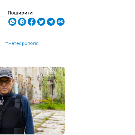
Поширити:
о
#метеорологія