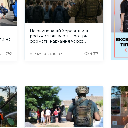
На окупованій Херсонщині
росіяни заявляють про три
ли на
формати навчання через
проблеми зі світлом та
інтернетом
4,792
4,317
01 сер. 2026 18:02