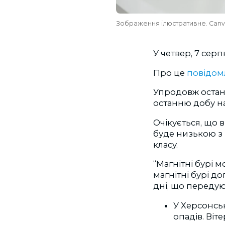
Зображення ілюстративне. Can
У четвер, 7 серп
Про це
повідом
Упродовж останн
останню добу на 
Очікується, що 
буде низькою з 
класу.
“Магнітні бурі
магнітні бурі д
дні, що передую
У Херсонськ
опадів. Віте