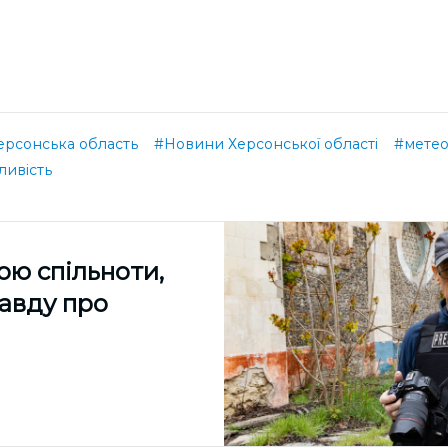
ерсонська область
#Новини Херсонської області
#мете
ливість
ою спільноти,
равду про