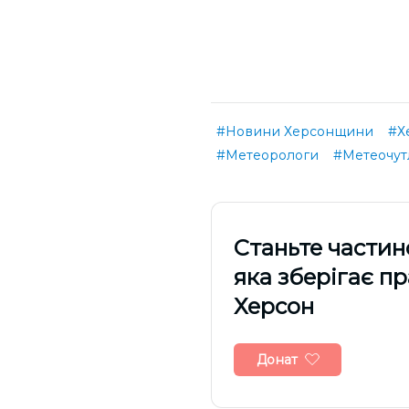
#Новини Херсонщини
#Х
#Метеорологи
#Метеочут
Cтаньте частин
яка зберігає п
Херсон
Донат