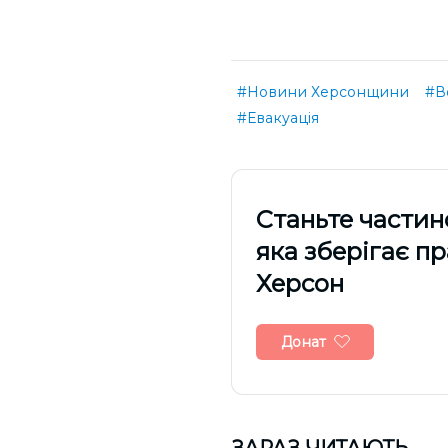
#Новини Херсонщини
#В
#Евакуація
Cтаньте частин
яка зберігає п
Херсон
Донат