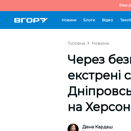
Ваш д
Новини
Блоги
Відео
Текст
Головна
Новини
Через без
екстрені с
Дніпровсь
на Херсо
Діана Кардаш