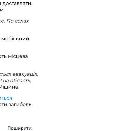
 доставляти.
ом.
се. По селах
а мобільний
ють місцева
ться евакуація.
 на область,
Мішина.
ться
ати загибель
Поширити: