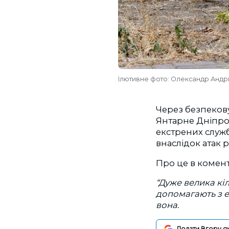
Ілютивне фото: Олександр Анд
Через безпекову
Янтарне Дніпров
екстрених служб
внаслідок атак 
Про це в комент
“Дуже велика кі
допомагають з ев
вона.
Додати Вгору я