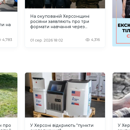
На окупованій Херсонщині
росіяни заявляють про три
ли на
формати навчання через
проблеми зі світлом та
інтернетом
4,783
4,316
01 сер. 2026 18:02
н про
У Херсоні відкриють “пункти
У Хер