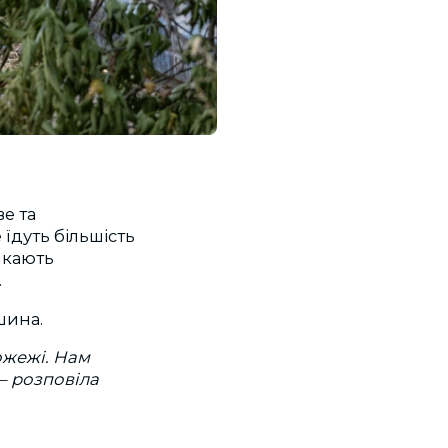
е та
їдуть більшість
икають
.
шина.
пожежі. Нам
 — розповіла