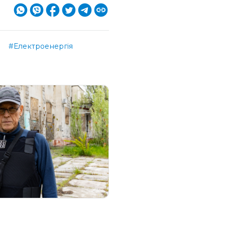
і
#Електроенергія