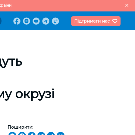
раїни.
Підтримати нас
дуть
у окрузі
Поширити: