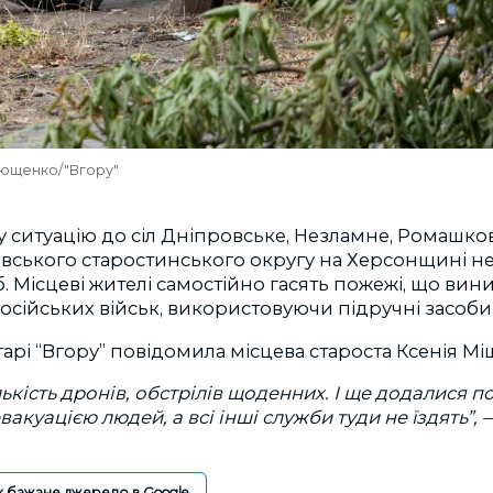
рющенко/"Вгору"
 ситуацію до сіл Дніпровське, Незламне, Ромашков
ського старостинського округу на Херсонщині не 
. Місцеві жителі самостійно гасять пожежі, що вин
російських військ, використовуючи підручні засоби
арі “Вгору” повідомила місцева староста Ксенія Мі
лькість дронів, обстрілів щоденних. І ще додалися 
акуацією людей, а всі інші служби туди не їздять”,
к бажане джерело в Google