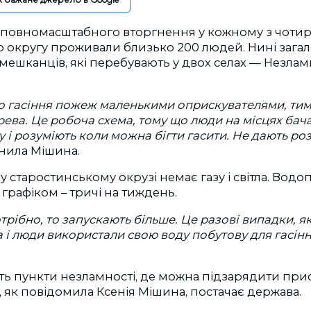
о повномасштабного вторгнення у кожному з чотир
о округу проживали близько 200 людей. Нині зага
мешканців, які перебувають у двох селах — Незлам
 гасіння пожеж маленькими оприскувателями, тими
ева. Це робоча схема, тому що люди на місцях бач
 і розуміють коли можна бігти гасити. Не дають ро
нила Мішина.
 старостинському окрузі немає газу і світла. Водо
 графіком – тричі на тиждень.
трібно, то запускають більше. Це разові випадки, я
і люди використали свою воду побутову для гасінн
ь пункти незламності, де можна підзарядити прис
, як повідомила Ксенія Мішина, постачає держава.