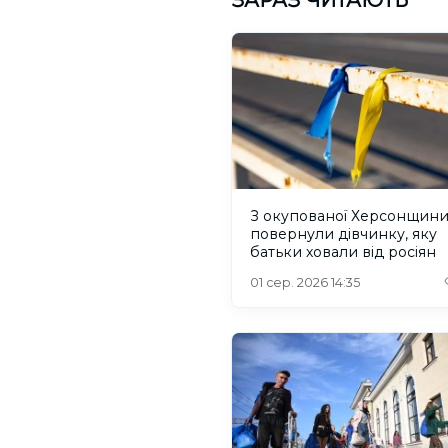
ЗАРАЗ ЧИТАЮТЬ
З окупованої Херсонщин
повернули дівчинку, яку
батьки ховали від росіян
01 сер. 2026 14:35