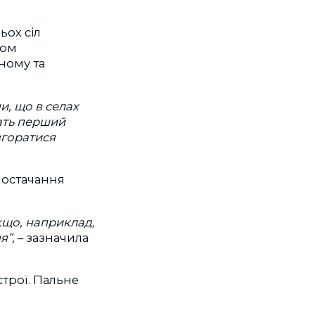
ьох сіл
лом
ному та
, що в селах
ать перший
згоратися
постачання
кщо, наприклад,
я”,
– зазначила
трої. Пальне