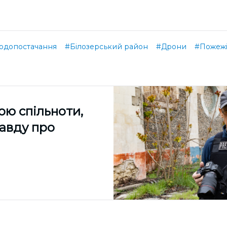
одопостачання
#Білозерський район
#Дрони
#Пожеж
ою спільноти,
равду про