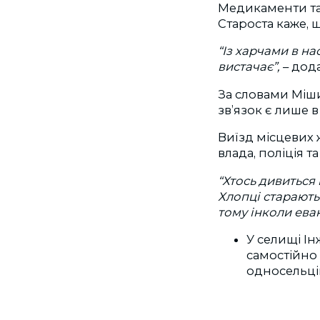
Медикаменти та 
Староста каже,
“Із харчами в на
вистачає”,
– дод
За словами Міши
зв’язок є лише 
Виїзд місцевих 
влада, поліція та
“Хтось дивиться 
Хлопці старають
тому інколи евак
У селищі І
самостійно 
односельці