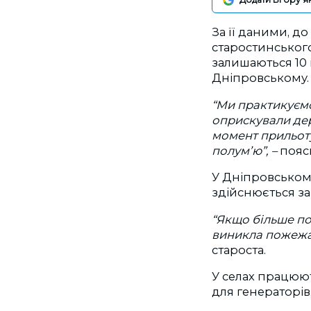
За її даними, д
старостинськог
залишаються 10 
Дніпровському.
“Ми практикуємо
оприскували дер
момент прильоту
полум’ю”,
–
пояс
У Дніпровському
здійснюється за
“Якщо більше по
виникла пожежа 
староста.
У селах працюют
для генераторів