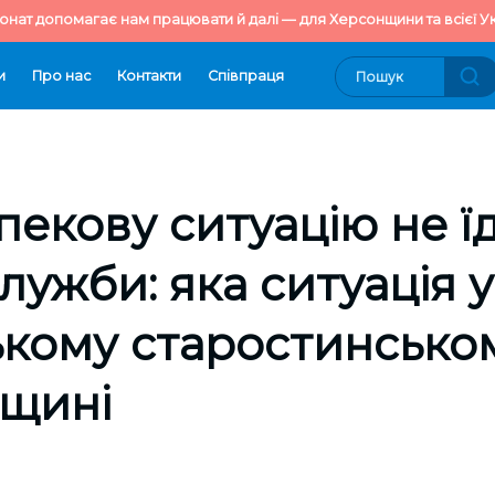
онат допомагає нам працювати й далі — для Херсонщини та всієї Ук
и
Про нас
Контакти
Cпівпраця
пекову ситуацію не ї
лужби: яка ситуація у
кому старостинськом
нщині