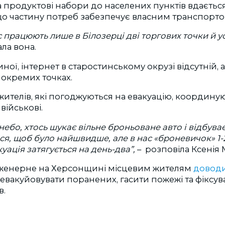
продуктові набори до населених пунктів вдається
 що частину потреб забезпечує власним транспорт
с працюють лише в Білозерці дві торгових точки й у
ала вона.
ної, інтернет в старостинському окрузі відсутній, 
в окремих точках.
жителів, які погоджуються на евакуацію, координу
 військові.
небо, хтось шукає вільне броньоване авто і відбуває
ся, щоб було найшвидше, але в нас «броневичок» 1-2
уація затягується на день-два”,
– розповіла Ксенія 
нженерне на Херсонщині місцевим жителям
доводи
евакуйовувати поранених, гасити пожежі та фіксув
в.