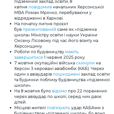
підземний заклад освіти, 8
квітня
повідомив
начальник Херсонської
МВА Роман Мрочко, перебуваючи у
відрядженні в Харкові.
На початку липня проєкт
був
презентований
саме як «підземна
школа» Міністру освіти і науки України
Оксену Лісовому під час його візиту на
Херсонщину.
Роботи по будівництву
мають
завершитися
1 червня 2025 року.
7 жовтня окупаційні війська
скинули
на
Херсон 3 керовані авіабомби (КАБ). Через
один з авіаударів
пошкоджені
заклад освіти
та будинки поблизу будівництва «підземної
школи».
На 8 жовтня було
відомо
про 22 поранених
через авіаудар по школі, серед них двоє
дітей.
Місцеві жителі
пов'язують
удар КАБАми з
будівництвом «підземної школи», бо воно