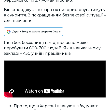
Херсонської МВА Роман Мрочко.
Він стверджує, що зараз їх використовуватимуть
як укриття. З покращенням безпекової ситуації –
для навчання.
Додати Вгору як бажане джерело в Google
Як в бомбосховищі там одночасно може
перебувати 600-700 людей. Як в навчальному
закладі – 450 учнів і працівників.
Про те, що в Херсоні планують збудувати