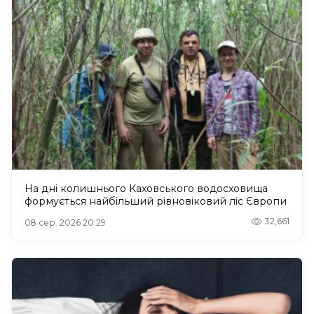
На дні колишнього Каховського водосховища
формується найбільший рівновіковий ліс Європи
32,661
08 сер. 2026 20:29