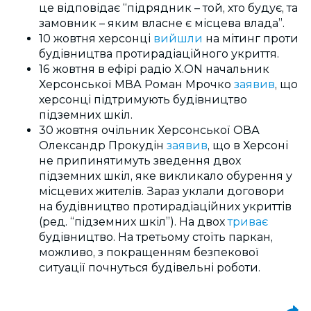
це відповідає
“підрядник – той, хто будує, та
замовник
– яким власне є місцева влада”.
10 жовтня херсонці
вийшли
на мітинг проти
будівництва протирадіаційного укриття.
16 жовтня в ефірі радіо X.ON начальник
Херсонської МВА Роман Мрочко
заявив
, що
херсонці підтримують будівництво
підземних шкіл.
30 жовтня очільник Херсонської ОВА
Олександр Прокудін
заявив
, що в Херсоні
не припинятимуть зведення двох
підземних шкіл, яке викликало обурення у
місцевих жителів. Зараз уклали договори
на будівництво протирадіаційних укриттів
(ред. “підземних шкіл”). На двох
триває
будівництво. На третьому стоїть паркан,
можливо, з покращенням безпекової
ситуації почнуться будівельні роботи.