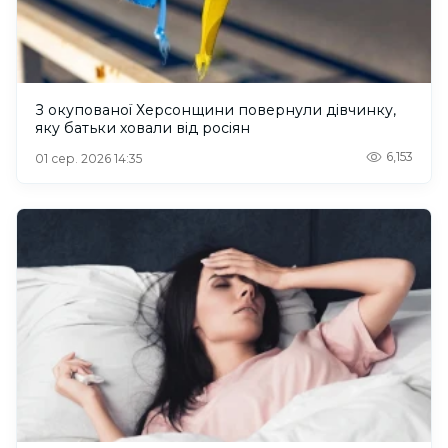
З окупованої Херсонщини повернули дівчинку,
яку батьки ховали від росіян
6,153
01 сер. 2026 14:35