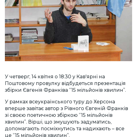
У четверг, 14 квітня о 18:30 у Кав'ярні на
Поштовому провулку відбудеться презентація
збірки Євгенія Франківа “15 мільйонів хвилин”.
У рамках всеукраїнського туру до Херсона
вперше завітає автор з Рівного Євгеній Франків
зі своєю поетичною збіркою “15 мільйонів
хвилин”. Вірші, що змушують задуматись,
допомагають посміхнутись та надихають – все
це “15 мільйонів хвилин”.