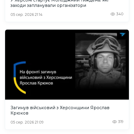
У Херсоні стартує Молодіжний тиждень: які
заходи запланували організатори
340
05 сер. 2026 21:14
Загинув військовий з Херсонщини Ярослав
Крюков
319
05 сер. 2026 21:09