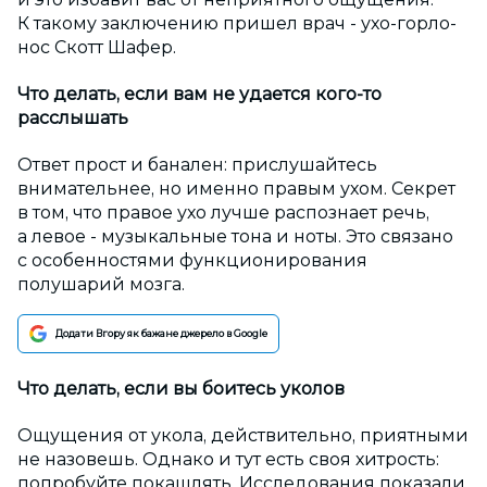
К такому заключению пришел врач - ухо-горло-
нос Скотт Шафер.
Что делать, если вам не удается кого-то
расслышать
Ответ прост и банален: прислушайтесь
внимательнее, но именно правым ухом. Секрет
в том, что правое ухо лучше распознает речь,
а левое - музыкальные тона и ноты. Это связано
с особенностями функционирования
полушарий мозга.
Додати Вгору як бажане джерело в Google
Что делать, если вы боитесь уколов
Ощущения от укола, действительно, приятными
не назовешь. Однако и тут есть своя хитрость:
попробуйте покашлять. Исследования показали,