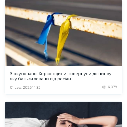
З окупованої Херсонщини повернули дівчинку,
яку батьки ховали від росіян
6,079
01 сер. 2026 14:35