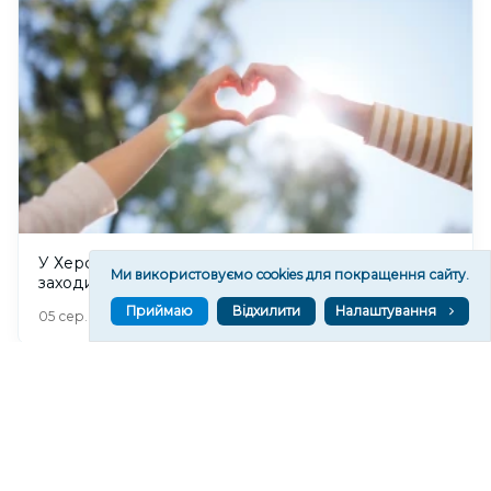
У Херсоні стартує Молодіжний тиждень: які
Ми використовуємо cookies для покращення сайту.
заходи запланували організатори
Приймаю
Відхилити
Налаштування
340
05 сер. 2026 21:14