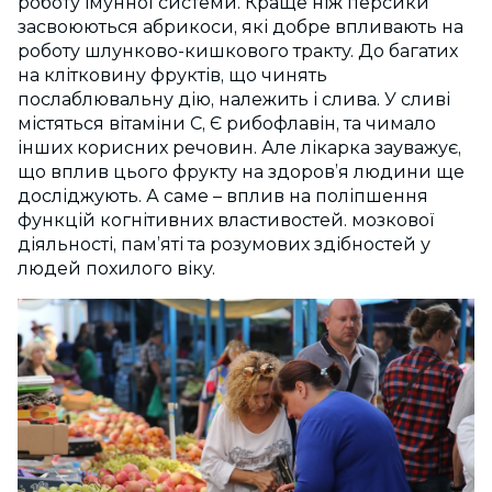
роботу імунної системи. Краще ніж персики
засвоюються абрикоси, які добре впливають на
роботу шлунково-кишкового тракту. До багатих
на клітковину фруктів, що чинять
послаблювальну дію, належить і слива. У сливі
містяться вітаміни С, Є рибофлавін, та чимало
інших корисних речовин. Але лікарка зауважує,
що вплив цього фрукту на здоров’я людини ще
досліджують. А саме – вплив на поліпшення
функцій когнітивних властивостей. мозкової
діяльності, пам’яті та розумових здібностей у
людей похилого віку.