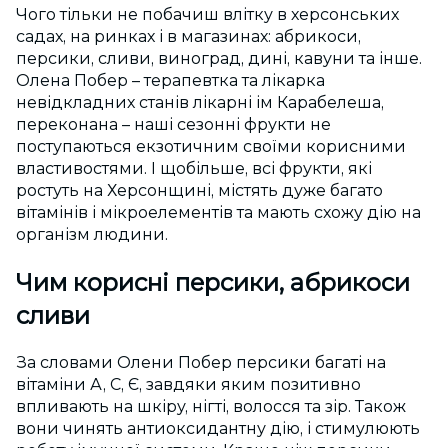
Чого тільки не побачиш влітку в херсонських
садах, на ринках і в магазинах: абрикоси,
персики, сливи, виноград, дині, кавуни та інше.
Олена Побер – терапевтка та лікарка
невідкладних станів лікарні ім Карабелеша,
переконана – наші сезонні фрукти не
поступаються екзотичним своїми корисними
властивостями. І щобільше, всі фрукти, які
ростуть на Херсонщині, містять дуже багато
вітамінів і мікроелементів та мають схожу дію на
організм людини.
Чим корисні персики, абрикоси
сливи
За словами Олени Побер персики багаті на
вітаміни А, С, Є, завдяки яким позитивно
впливають на шкіру, нігті, волосся та зір. Також
вони чинять антиоксидантну дію, і стимулюють