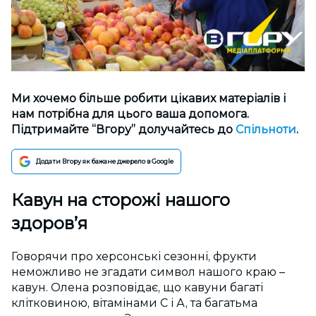
Ми хочемо більше робити цікавих матеріалів і
нам потрібна для цього ваша допомога.
Підтримайте “Вгору” долучайтесь до
Спільноти
.
Додати Вгору як бажане джерело в Google
Кавун на сторожі нашого
здоров’я
Говорячи про херсонські сезонні, фрукти
неможливо не згадати символ нашого краю –
кавун. Олена розповідає, що кавуни багаті
клітковиною, вітамінами С і А, та багатьма