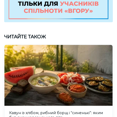
ЧИТАЙТЕ ТАКОЖ
Кавун із хлібом, рибний борщ і “синенькі”: яким