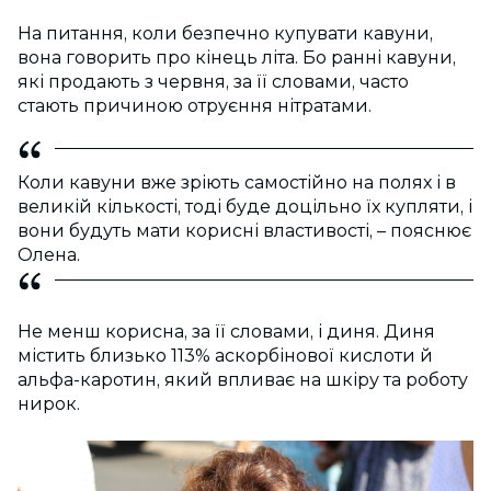
На питання, коли безпечно купувати кавуни,
вона говорить про кінець літа. Бо ранні кавуни,
які продають з червня, за її словами, часто
стають причиною отруєння нітратами.
Коли кавуни вже зріють самостійно на полях і в
великій кількості, тоді буде доцільно їх купляти, і
вони будуть мати корисні властивості, – пояснює
Олена.
Не менш корисна, за її словами, і диня. Диня
містить близько 113% аскорбінової кислоти й
альфа-каротин, який впливає на шкіру та роботу
нирок.