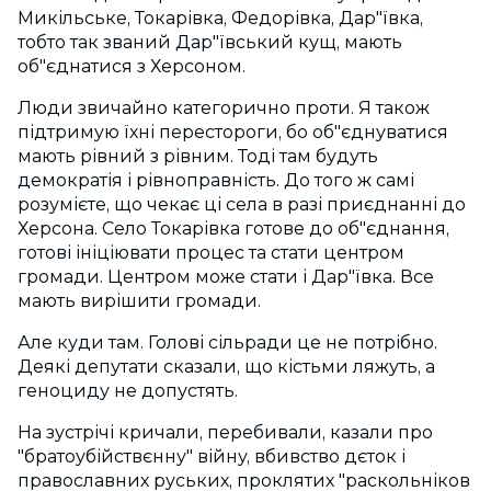
Микільське, Токарівка, Федорівка, Дар"ївка,
тобто так званий Дар"ївський кущ, мають
об"єднатися з Херсоном.
Люди звичайно категорично проти. Я також
підтримую їхні перестороги, бо об"єднуватися
мають рівний з рівним. Тоді там будуть
демократія і рівноправність. До того ж самі
розумієте, що чекає ці села в разі приєднанні до
Херсона. Село Токарівка готове до об"єднання,
готові ініціювати процес та стати центром
громади. Центром може стати і Дар"ївка. Все
мають вирішити громади.
Але куди там. Голові сільради це не потрібно.
Деякі депутати сказали, що кістьми ляжуть, а
геноциду не допустять.
На зустрічі кричали, перебивали, казали про
"братоубійствєнну" війну, вбивство дєток і
православних руських, проклятих "раскольніков