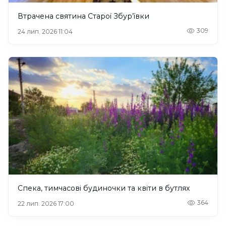
Втрачена святина Старої Збур’ївки
309
24 лип. 2026 11:04
Спека, тимчасові будиночки та квіти в бутлях
364
22 лип. 2026 17:00