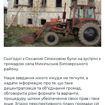
Сьогодні з Оксаною Сілюковою були на зустрічі з
громадою села Микільське Білозерського
району.
Наше завдання нікого нікуди не тягнути, а
надати інформацію про т
е, що таке
децентралізація та об"єднання громад,
обговорити різні формати та варіанти,
процедуру, шляхи убезпечення своїх прав і таке
інше. Згідно перспективного плану громади сіл