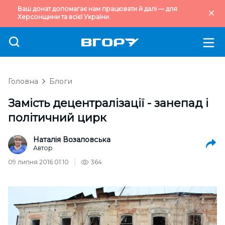
Ваш донат допомагає нам працювати й далі — для
Херсонщини та всієї України.
Головна
Блоги
Замість децентралізації - занепад і
політичний цирк
Наталія Возаловська
Автор
09 липня 2016 01:10
364