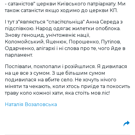
- сатаністов" церкви Київського патріархату. Ми
також сатаністи якщо ходимо до церкви КП.
І тут з"являється "спасітєльніца" Анна Середа з
підспівкою. Народ одягає жилетки опоблока.
Знову геноцид, унічтоженіє нації,
Коломойський, Яценюк, Порошенко, Путілов,
Одарченко, алігархі і ні слова про те, чого йде в
парламент.
Поспівали, похлопали і розійшлися. Я дивилася
на це все з сумом. З ще більшим сумом
подивилася на вбите село. Не хочуть нічого
міняти та чекають, коли хтось приїде та покосить
траву коло кожної хати, яка стоїть мов ліс!
Наталія Возаловська