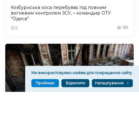
Кінбурнська коса перебуває під повним
вогневим контролем ЗСУ, – командир ОТУ
“Одеса”
159
12:11
Ми використовуємо cookies для покращення сайту.
Приймаю
Відхилити
Налаштування
Війська РФ спрямували на Херсон два КАБи
344
11:21