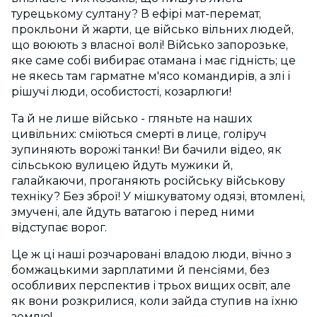
турецькому султану? В ефірі мат-перемат,
прокльони й жарти, це військо вільних людей,
що воюють з власної волі! Військо запорозьке,
яке саме собі вибирає отамана і має гідність; це
не якесь там гарматне м'ясо командирів, а злі і
рішучі люди, особистості, козарлюги!
Та й не лише військо - гляньте на наших
цивільних: сміються смерті в лице, голіруч
зупиняють ворожі танки! Ви бачили відео, як
сільською вулицею йдуть мужики й,
галайкаючи, проганяють російську військову
техніку? Без зброї! У мішкуватому одязі, втомлені,
змучені, але йдуть ватагою і перед ними
відступає ворог.
Це ж ці наші розчаровані владою люди, вічно з
бомжацькими зарплатими й пенсіями, без
особливих перспектив і трьох вищих освіт, але
як вони розкрилися, коли зайда ступив на їхню
землю!