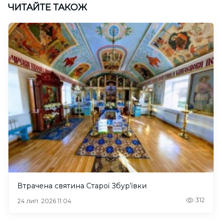
ЧИТАЙТЕ ТАКОЖ
Втрачена святина Старої Збур’ївки
312
24 лип. 2026 11:04