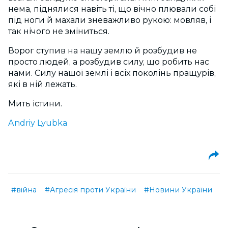
нема, піднялися навіть ті, що вічно плювали собі
під ноги й махали зневажливо рукою: мовляв, і
так нічого не зміниться.
Ворог ступив на нашу землю й розбудив не
просто людей, а розбудив силу, що робить нас
нами. Силу нашої землі і всіх поколінь пращурів,
які в ній лежать.
Мить істини.
Andriy Lyubka
#війна
#Агресія проти України
#Новини України