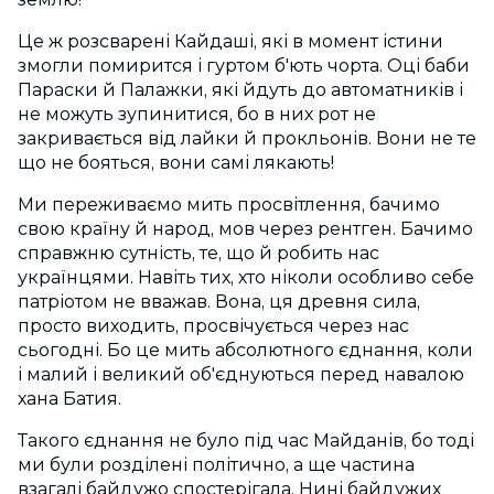
Це ж розсварені Кайдаші, які в момент істини
змогли помирится і гуртом б'ють чорта. Оці баби
Параски й Палажки, які йдуть до автоматників і
не можуть зупинитися, бо в них рот не
закривається від лайки й прокльонів. Вони не те
що не бояться, вони самі лякають!
Ми переживаємо мить просвітлення, бачимо
свою країну й народ, мов через рентген. Бачимо
справжню сутність, те, що й робить нас
українцями. Навіть тих, хто ніколи особливо себе
патріотом не вважав. Вона, ця древня сила,
просто виходить, просвічується через нас
сьогодні. Бо це мить абсолютного єднання, коли
і малий і великий об'єднуються перед навалою
хана Батия.
Такого єднання не було під час Майданів, бо тоді
ми були розділені політично, а ще частина
взагалі байдужо спостерігала. Нині байдужих