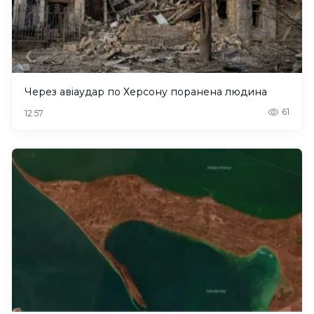
Через авіаудар по Херсону поранена людина
61
12:57