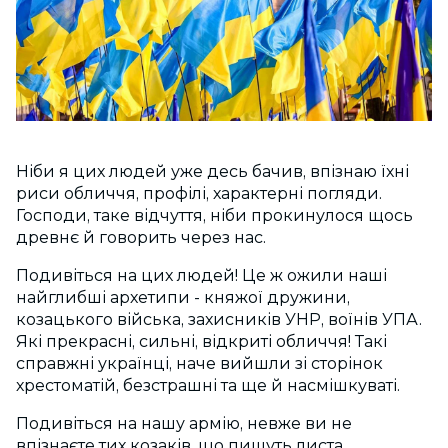
Ніби я цих людей уже десь бачив, впізнаю їхні
риси обличчя, профілі, характерні погляди.
Господи, таке відчуття, ніби прокинулося щось
древнє й говорить через нас.
Подивіться на цих людей! Це ж ожили наші
найглибші архетипи - княжої дружини,
козацького війська, захисників УНР, воїнів УПА.
Які прекрасні, сильні, відкриті обличчя! Такі
справжні українці, наче вийшли зі сторінок
хрестоматій, безстрашні та ще й насмішкуваті.
Подивіться на нашу армію, невже ви не
впізнаєте тих козаків, що пишуть листа