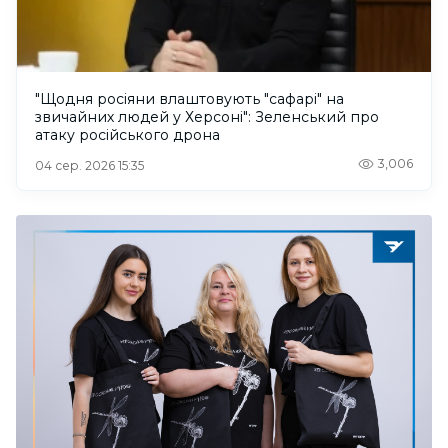
"Щодня росіяни влаштовують "сафарі" на
звичайних людей у Херсоні": Зеленський про
атаку російського дрона
3,006
04 сер. 2026 15:35