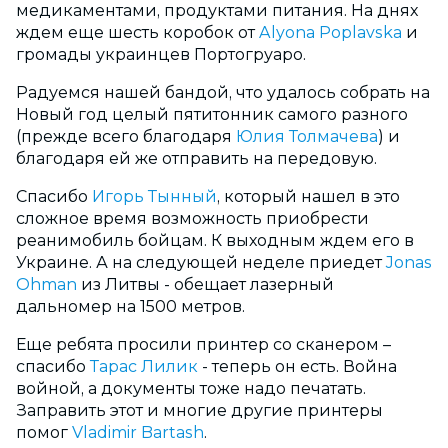
медикаментами, продуктами питания. На днях
ждем еще шесть коробок от
Alyona Poplavska
и
громады украинцев Портогруаро.
Радуемся нашей бандой, что удалось соб
рать на
Новый год целый пятитонник самого разного
(прежде всего благодаря
Юлия Толмачева
) и
благодаря ей же отправить на передовую.
Спасибо
Игорь Тынный
, который нашел в это
сложное время возможность приобрести
реанимобиль бойцам. К выходным ждем его в
Украине. А на следующей неделе приедет
Jonas
Ohman
из Литвы - обещает лазерный
дальномер на 1500 метров.
Еще ребята просили принтер со сканером –
спасибо
Тарас Лилик
- теперь он есть. Война
войной, а документы тоже надо печатать.
Заправить этот и многие другие принтеры
помог
Vladimir Bartash
.