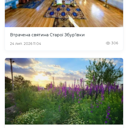
Втрачена святина Старої Збур’ївки
306
24 лип. 2026 11:04