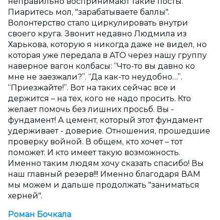
неправильно воспринимают такие посты.
Пиаритесь мол, "зарабатываете баллы".
Волонтерство стало циркулировать внутри
своего круга. Звонит недавно Людмила из
Харькова, которую я никогда даже не видел, но
которая уже передала в АТО через нашу группу
наверное вагон колбасы: “Что-то вы давно ко
мне не заезжали?”. “Да как-то неудобно…”.
“Приезжайте!”. Вот на таких сейчас все и
держится – на тех, кого не надо просить. Кто
желает помочь без лишних просьб. Вы -
фундамент! А цемент, который этот фундамент
удерживает - доверие. Отношения, прошедшие
проверку войной. В общем, кто хочет – тот
поможет. И кто имеет такую возможность.
Именно таким людям хочу сказать спасибо! Вы
наш главный резерв!!! Именно благодаря ВАМ
мы можем и дальше продолжать "заниматься
херней".
Роман Бочкала