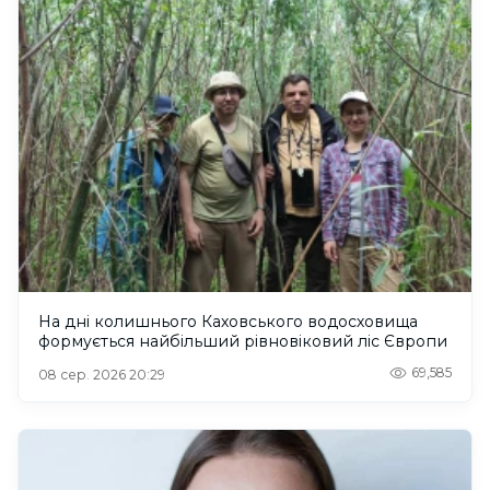
На дні колишнього Каховського водосховища
формується найбільший рівновіковий ліс Європи
69,585
08 сер. 2026 20:29