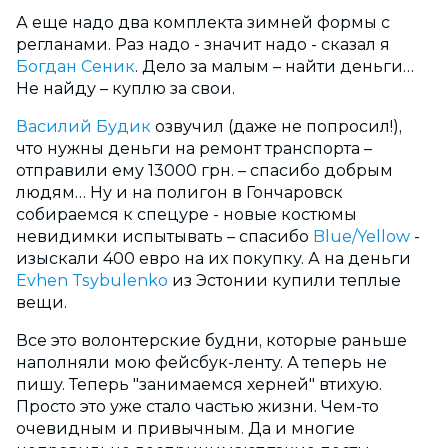
А еще надо два комплекта зимней формы с
регланами. Раз надо - значит надо - сказал я
Богдан Сеник
. Дело за малым – найти деньги…
Не найду – куплю за свои.
Василий Будик
озвучил (даже не попросил!),
что нужны деньги на ремонт транспорта –
отправили ему 13000 грн. – спасибо добрым
людям… Ну и на полигон в Гончаровск
собираемся к спецуре - новые костюмы
невидимки испытывать – спасибо
Blue/Yellow
-
изыскали 400 евро на их покупку. А на деньги
Evhen Tsybulenko
из Эстонии купили теплые
вещи.
Все это волонтерские будни, которые раньше
наполняли мою фейсбук-ленту. А теперь не
пишу. Теперь "занимаемся херней" втихую.
Просто это уже стало частью жизни. Чем-то
очевидным и привычным. Да и многие