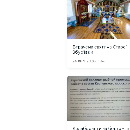
Втрачена святина Старої
Збур’ївки
24 лип. 2026 11:04
Колаборанти за бортом: 