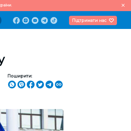
раїни.
Підтримати нас
у
Поширити: