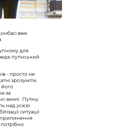
Донбасі вже
.
ступному для
веде путінський
ів - просто не
атні зрозуміти,
 його
на за
кі землі. Путіну
ль над усією
лізації ситуації
ть припинення
е потрібно