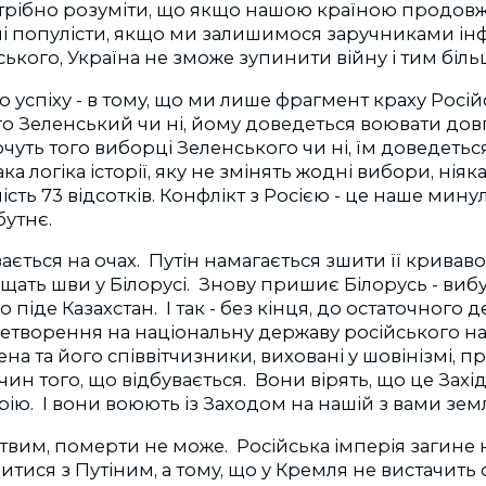
отрібно розуміти, що якщо нашою країною продовж
ні популісти, якщо ми залишимося заручниками ін
ького, Україна не зможе зупинити війну і тим більш
 успіху - в тому, що ми лише фрагмент краху Росій
ого Зеленський чи ні, йому доведеться воювати довг
чуть того виборці Зеленського чи ні, їм доведеть
ака логіка історії, яку не змінять жодні вибори, ніяк
сть 73 відсотків. Конфлікт з Росією - це наше мину
утнє.
ається на очах. Путін намагається зшити її кривав
тріщать шви у Білорусі. Знову пришиє Білорусь - ви
о піде Казахстан. І так - без кінця, до остаточного
перетворення на національну державу російського на
на та його співвітчизники, виховані у шовінізмі, п
ин того, що відбувається. Вони вірять, що це Захід
ію. І вони воюють із Заходом на нашій з вами земл
ртвим, померти не може. Російська імперія загине 
ися з Путіним, а тому, що у Кремля не вистачить с