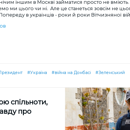
 нічим іншим в Москві займатися просто не вміють
мо ми цього чи ні. Але це станеться зовсім не цьог
Попереду в українців - роки й роки Вітчизняної ві
ков
Президент
#Україна
#війна на Донбасі
#Зеленський
ою спільноти,
равду про