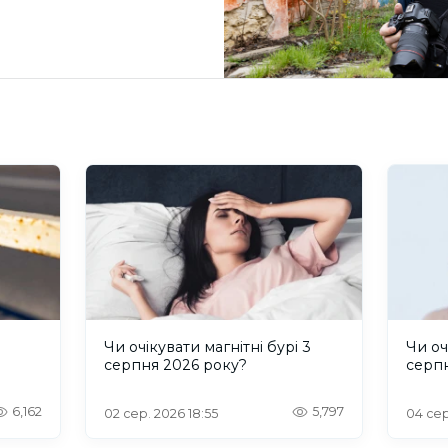
и
Чи очікувати магнітні бурі 3
Чи оч
серпня 2026 року?
серп
6,162
5,797
02 сер. 2026 18:55
04 сер