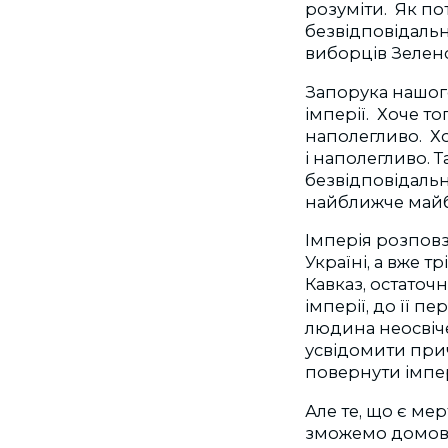
розуміти. Як п
безвідповідаль
виборців Зеленс
Запорука нашого
імперії. Хоче т
наполегливо. Хо
і наполегливо. Т
безвідповідальні
найближче майб
Імперія розповз
Україні, а вже 
Кавказ, остаточн
імперії, до її 
людина неосвіче
усвідомити прич
повернути імпер
Але те, що є ме
зможемо домовит