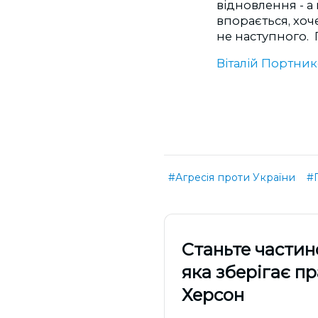
відновлення - а
впорається, хоче
не наступного. 
Віталій Портни
#Агресія проти України
#
Cтаньте частин
яка зберігає п
Херсон