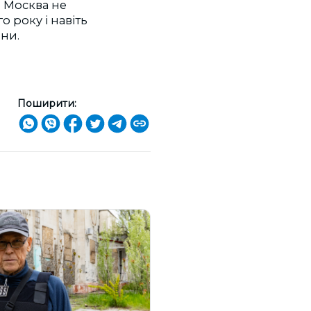
. Москва не
о року і навіть
йни.
Поширити: