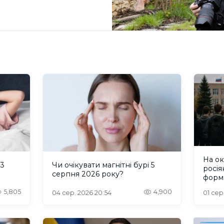
На о
 3
Чи очікувати магнітні бурі 5
росія
серпня 2026 року?
форм
пробл
5,805
4,900
04 сер. 2026 20:54
01 сер
інте