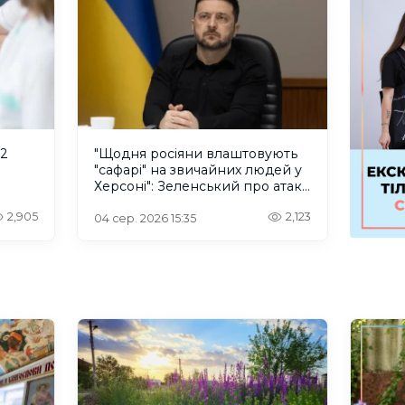
 2
"Щодня росіяни влаштовують
"сафарі" на звичайних людей у
Херсоні": Зеленський про атаку
російського дрона
2,905
2,123
04 сер. 2026 15:35