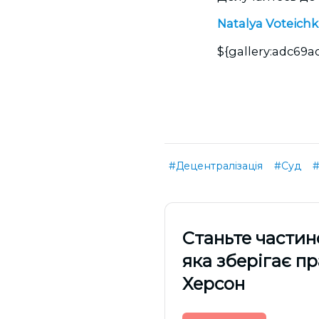
Natalya Voteichk
${gallery:adc69
#Децентралізація
#Суд
Cтаньте частин
яка зберігає п
Херсон