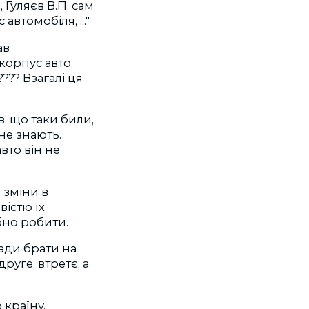
 Гуляєв В.П. сам
втомобіля, ..."
ав
 корпус авто,
??? Взагалі ця
в, що таки били,
 не знають.
авто він не
 зміни в
вістю їх
ібно робити.
мади брати на
руге, втретє, а
 країну.