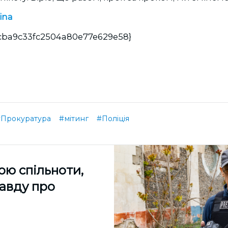
ina
acba9c33fc2504a80e77e629e58}
#Прокуратура
#мітинг
#Поліція
ою спільноти,
равду про