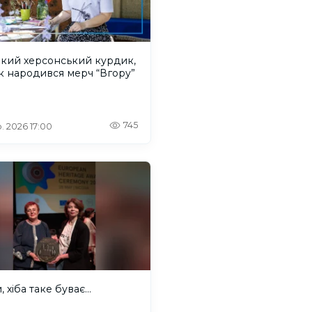
акий херсонський курдик,
к народився мерч “Вгору”
745
. 2026 17:00
 хіба таке буває...