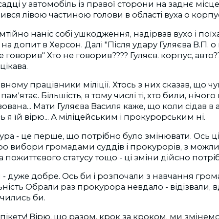
адці у автомобіль із правої сторони на заднє місце,
ся лівою частиною голови в області вуха о корпус а
мтійно наніс собі ушкодження, надірвав вухо і поїх
а допит в Херсон. Далі "Після удару Гуляєва В.П. о
е говорив" Хто не говорив???? Гуляєв. корпус, авто??
цікава.
ному працівники міліції. Хтось з них сказав, що чу
 пам'ятає. Більшість, в тому числі ті, хто били, нічого
вована... Мати Гуляєва Василя каже, що коли сідав в 
 я їй вірю... А міліцейським і прокурорським ні.
ура - це перше, що потрібно було змінювати. Ось ці
ро вибори громадами суддів і прокурорів, з можли
на пожиттєвого статусу тощо - ці зміни дійсно потр
 - дуже добре. Ось би і розпочали з навчання гро
ність Обрали раз прокурора невдало - відізвали, вд
вчились би.
пікету! Вірю, що разом, крок за кроком, ми змінемо