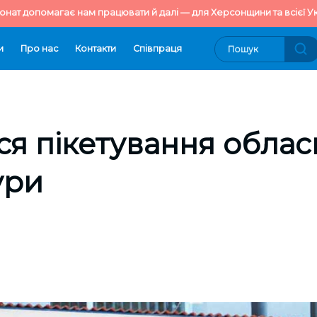
онат допомагає нам працювати й далі — для Херсонщини та всієї Ук
и
Про нас
Контакти
Cпівпраця
ся пікетування облас
ури