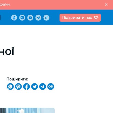
раїни.
Підтримати нас
ної
Поширити: