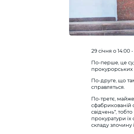
29 січня о 14:0
По-перше, це суд
прокурорських 
По-друге, що та
справляться.
По-третє, майже
сфабрикованій с
свідчень", тобто
прокуратури їх 
складу злочину 