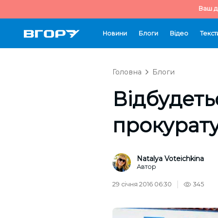
Ваш д
Новини
Блоги
Відео
Текст
Головна
Блоги
Відбудеть
прокурат
Natalya Voteichkina
Автор
29 січня 2016 06:30
345