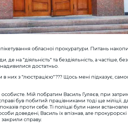
0 - пікетування обласної прокуратури. Питань накоп
и, де на "діяльність" та бездіяльність, а частіше, бе
надивилися достатньо.
м в них з "люстрацією"??? Щось мені підказує, само
 особисте. Мій побратим Василь Гуляєв, при затри
праві був побитий працівниками тоді ще міліції, д
 показів проти себе. Ті поліцаї були нами встановлен
особи доведені, Василь їх впізнав, але прокурорск
і закрили справу.