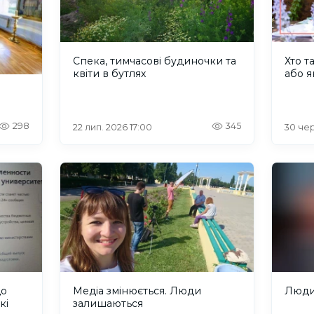
Спека, тимчасові будиночки та
Хто т
квіти в бутлях
або я
298
345
22 лип. 2026 17:00
30 чер
що
Медіа змінюється. Люди
Люди,
кі
залишаються