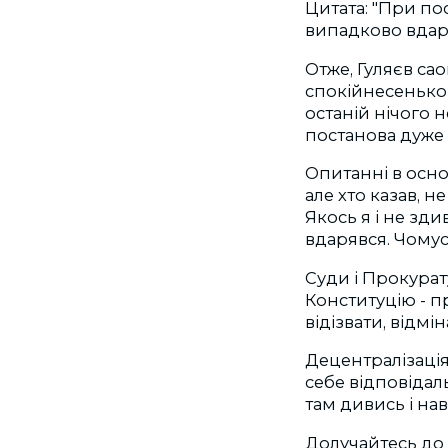
Цитата: "При пос
випадково вдарив
Отже, Гуляєв сао
спокійнесенько н
останій нічого н
постанова дуже 
Опитанні в основ
але хто казав, не
Якось я і не зди
вдарявся. Чомусь
Суди і Прокурат
Конституцію - п
відізвати, відмі
Децентралізація
себе відповідаль
там дивись і на
Долучайтесь до 