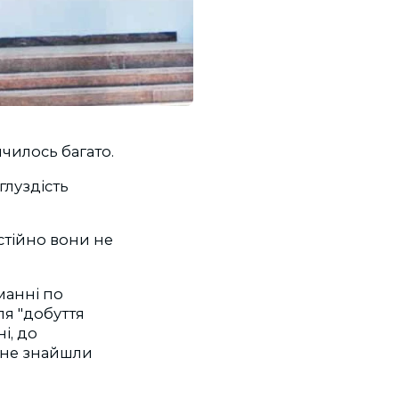
ичилось багато.
зглуздість
стійно вони не
манні по
ля "добуття
і, до
і не знайшли