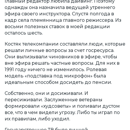
Главный редактор любила дайвинг. Поэтому
однажды она назначила ведущей утреннего
эфира своего инструктора. Спустя полгода в
кадр села племянница главного режиссера. Из
восьми полезных ставок в моей редакции
осталось шесть.
Костяк телекомпании составляли люди, которые
решали личные вопросы за счет госресурса.
Они вылизывали чиновников в эфире, чтобы
вне эфира решать частные вопросы. Для них в
1991 году ничего не изменилось. Ролевая
модель «подставка под микрофон» была
идеальным способом досидеть до пенсии.
Собственно, они и досиживали. И
пересиживали. Заслуженные ветераны
формировали «худсоветы» и поливали дустом
все, что в чем видели угрозу. Либо ты играл по
их правилам, либо уходил.
Государственное ТВ было лучшей