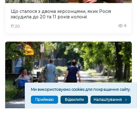
Що сталося з двома херсонцями, яких Росія
засудила до 20 та 11 років колонії
6
17:20
Ми використовуємо cookies для покращення сайту.
Приймаю
Відхилити
Налаштування
Чим опікується Рада з питань ВПО при
Херсонській ОВА та які її завдання
87
16:41