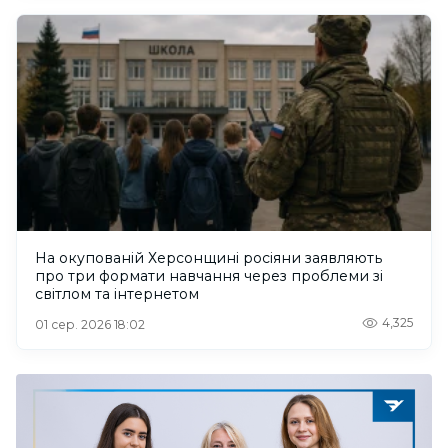
На окупованій Херсонщині росіяни заявляють
про три формати навчання через проблеми зі
світлом та інтернетом
4,325
01 сер. 2026 18:02