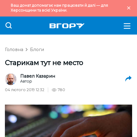
Ваш донат допомагає нам працювати й далі — для
Херсонщини та всієї України.
Головна
Блоги
Старикам тут не место
Павел Казарин
Автор
04 лютого 2019 12:32
780