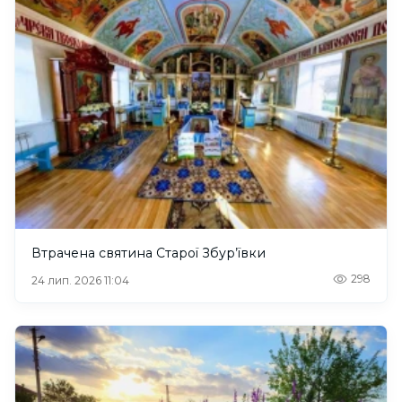
Втрачена святина Старої Збур’ївки
298
24 лип. 2026 11:04