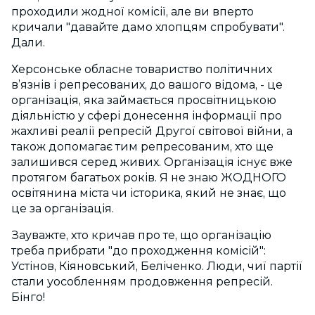
проходили жодної комісії, але ви вперто
кричали "давайте дамо хлопцям спробувати".
Дали.
Херсонське обласне товариство політичних
в’язнів і репресованих, до вашого відома, - це
організація, яка займається просвітницькою
діяльністю у сфері донесення інформації про
жахливі реалії репресій Другої світової війни, а
також допомагає тим репресованим, хто ще
залишився серед живих. Організація існує вже
протягом багатьох років. Я не знаю ЖОДНОГО
освітянина міста чи історика, який не знає, що
це за організація.
Зауважте, хто кричав про те, що організацію
треба прибрати "до проходження комісій":
Устінов, Кіяновський, Беліченко. Люди, чиї партії
стали уособленням продовження репресій.
Бінго!