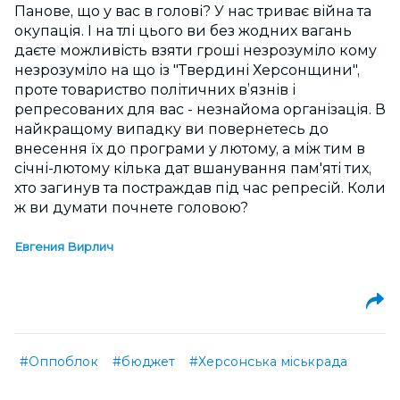
Панове, що у вас в голові? У нас триває війна та
окупація. І на тлі цього ви без жодних вагань
даєте можливість взяти гроші незрозуміло кому
незрозуміло на що із "Твердині Херсонщини",
проте товариство політичних в’язнів і
репресованих для вас - незнайома організація. В
найкращому випадку ви повернетесь до
внесення їх до програми у лютому, а між тим в
січні-лютому кілька дат вшанування пам'яті тих,
хто загинув та постраждав під час репресій. Коли
ж ви думати почнете головою?
Евгения Вирлич
#Оппоблок
#бюджет
#Херсонська міськрада