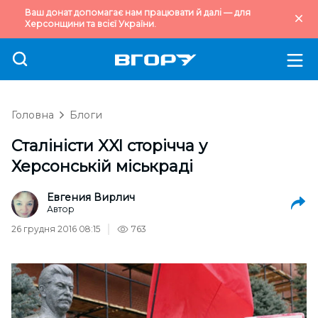
Ваш донат допомагає нам працювати й далі — для
Херсонщини та всієї України.
Головна
Блоги
Сталіністи XXI сторічча у
Херсонській міськраді
Евгения Вирлич
Автор
26 грудня 2016 08:15
763