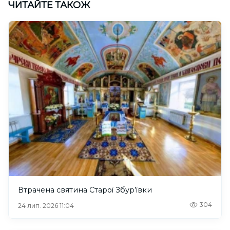
ЧИТАЙТЕ ТАКОЖ
Втрачена святина Старої Збур’ївки
304
24 лип. 2026 11:04