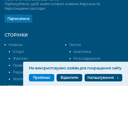
Підписуйтеся, щоб знати останні новини Херсона та
Херсонщини сьогодні
Підписатися
СТОРІНКИ
Новини
Тексти
Історії
Аналітика
Фактчек
Розслідування
Право
Фото
Ми використовуємо cookies для покращення сайту.
Перерва на каву
Промо
Приймаю
Відхилити
Налаштування
Життя
Блоги
Відео
Архів
Про нас
Контакти
Редакційна політика
Політика конфіденційності
Cпівпраця
КОНТАКТИ