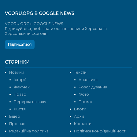
VGORU.ORG В GOOGLE NEWS
VGORU.ORG в GOOGLE NEWS
Підписуйтеся, щоб знати останні новини Херсона та
Херсонщини сьогодні
Підписатися
СТОРІНКИ
Новини
Тексти
Історії
Аналітика
Фактчек
Розслідування
Право
Фото
Перерва на каву
Промо
Життя
Блоги
Відео
Архів
Про нас
Контакти
Редакційна політика
Політика конфіденційності