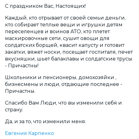
С праздником Вас, Настоящих!
Каждый, кто отрывает от своей семьи деньги,
кто собирает теплые вещи и игрушки детям
переселенцев и воинов АТО, кто плетет
маскировочные сети, сушит овощи для
солдатских борщей, квасит капусту и готовит
закатки, вяжет носки, посещает госпиталя, печет
вкусняшки, шьет балаклавы и солдатские трусы
- Причастны!
Школьники и пенсионеры, домохозяйки ,
бизнесмены и люди, отдающие последнее -
Причастны.
Спасибо Вам Люди, что вы изменили себя и
страну.
Да, и за то, что изменили меня.
Евгения Карпенко