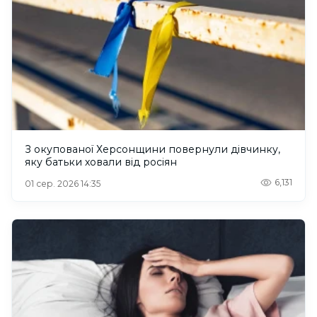
З окупованої Херсонщини повернули дівчинку,
яку батьки ховали від росіян
6,131
01 сер. 2026 14:35