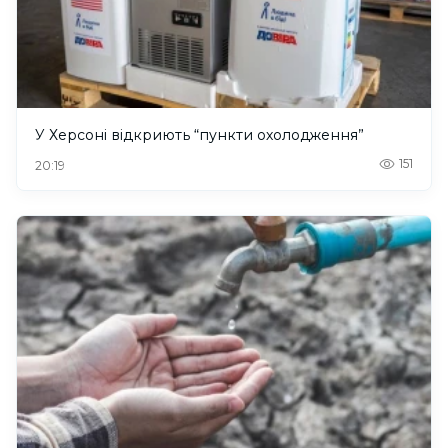
У Херсоні відкриють “пункти охолодження”
151
20:19