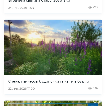
Втрачена святина Старої Збур’ївки
293
24 лип. 2026 11:04
Спека, тимчасові будиночки та квіти в бутлях
336
22 лип. 2026 17:00