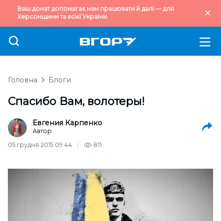
Ваш донат допомагає нам працювати й далі — для
Херсонщини та всієї України.
Головна
Блоги
Спасибо Вам, волотеры!
Евгения Карпенко
Автор
05 грудня 2015 09:44
811