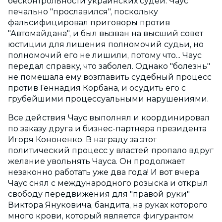
бесконтрольности украинских судей. Чаус
печально "прославился", поскольку
фальсифицировал приговоры против
"Автомайдана", и был вызван на высший совет
юстиции для лишения полномочий судьи, но
полномочий его не лишили, потому что... Чаус
передал справку, что заболел. Однако "болезнь"
не помешала ему возглавить судебный процесс
против Геннадия Корбана, и осудить его с
грубейшими процессуальными нарушениями.
Все действия Чаус выполнял и координировал
по заказу друга и бизнес-партнера президента
Игоря Кононенко. В награду за этот
политический процесс у властей пропало вдруг
желание увольнять Чауса. Он продолжает
незаконно работать уже два года! И вот вчера
Чаус снял с международного розыска и открыл
свободу передвижения для "правой руки"
Виктора Януковича, бандита, на руках которого
много крови, который является фигурантом