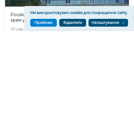
Ми використовуємо cookies для покращення сайту.
Російські військові пошкодили Покровський
храм у Станіславі на Херсонщині
Приймаю
Відхилити
Налаштування
396
07 сер. 2026 20:37
Чи очікувати магнітні бурі 8 серпня 2026 року?
818
07 сер. 2026 19:52