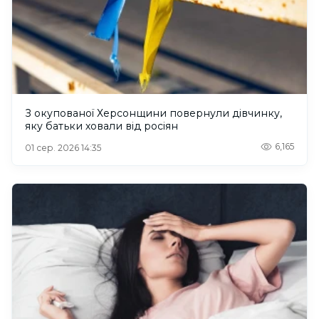
З окупованої Херсонщини повернули дівчинку,
яку батьки ховали від росіян
6,165
01 сер. 2026 14:35