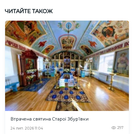
ЧИТАЙТЕ ТАКОЖ
Втрачена святина Старої Збур’ївки
297
24 лип. 2026 11:04