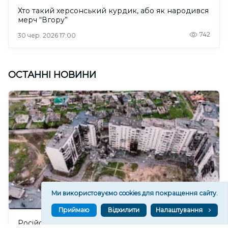
Хто такий херсонський курдик, або як народився
мерч “Вгору”
742
30 чер. 2026 17:00
ОСТАННІ НОВИНИ
Ми використовуємо cookies для покращення сайту.
Приймаю
Відхилити
Налаштування
Російські військові ховають техніку на подвір'ях