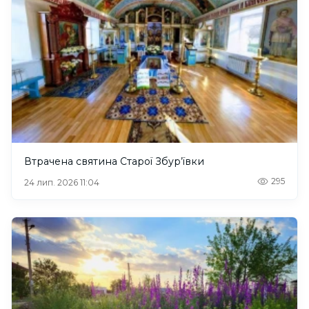
Втрачена святина Старої Збур’ївки
295
24 лип. 2026 11:04