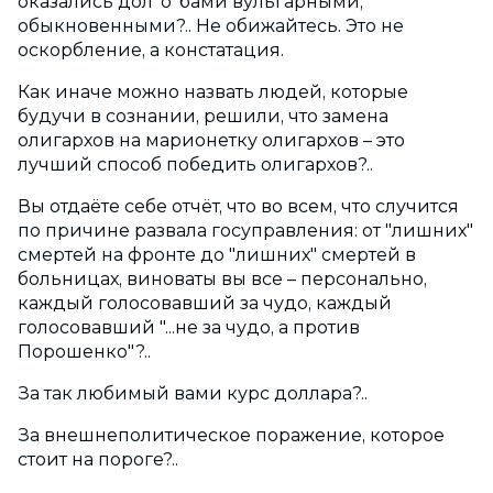
оказались дол*о*бами вульгарными,
обыкновенными?.. Не обижайтесь. Это не
оскорбление, а констатация.
Как иначе можно назвать людей, которые
будучи в сознании, решили, что замена
олигархов на марионетку олигархов – это
лучший способ победить олигархов?..
Вы отдаёте себе отчёт, что во всем, что случится
по причине развала госуправления: от "лишних"
смертей на фронте до "лишних" смертей в
больницах, виноваты вы все – персонально,
каждый голосовавший за чудо, каждый
голосовавший "...не за чудо, а против
Порошенко"?..
За так любимый вами курс доллара?..
За внешнеполитическое поражение, которое
стоит на пороге?..