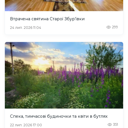
Втрачена святина Старої Збур’ївки
299
24 лип. 2026 11:04
Спека, тимчасові будиночки та квіти в бутлях
351
22 лип. 2026 17:00