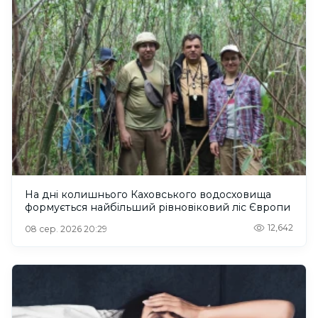
На дні колишнього Каховського водосховища
формується найбільший рівновіковий ліс Європи
12,642
08 сер. 2026 20:29