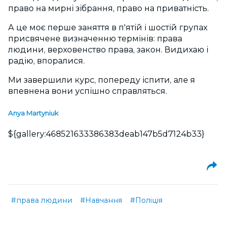
право на мирні зібрання, право на приватність.
А це моє перше заняття в п'ятій і шостій групах
присвячене визначенню термінів: права
людини, верховенство права, закон. Видихаю і
радію, впоралися.
Ми завершили курс, попереду іспити, але я
впевнена вони успішно справляться.
Anya Martyniuk
${gallery:468521633386383deab147b5d7124b33}
#права людини
#Навчання
#Поліція