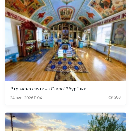
Втрачена святина Старої Збур’ївки
289
24 лип. 2026 11:04