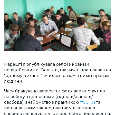
Нарешті я опублікувала селфі з новими
поліцейськими. Останні два тижні працювала на
"одному диханні", вчилася разом з ними правам
людини.
Часу бракувало запостити фото, але вистачило
на роботу з цінностями (гідність/рівність/
свобода), знайомство з практикою
‪#‎
ЄСПЛ‬
та
національним законодавством в контексті
свобода від катувань та жорстокого поводження,