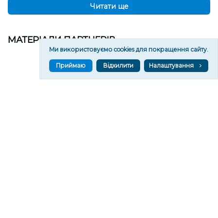
Читати ще
МАТЕРІАЛИ ПАРТНЕРІВ
Ми використовуємо cookies для покращення сайту.
Приймаю
Відхилити
Налаштування
ВГОРУ У СОЦМЕРЕЖАХ ТА МЕСЕНДЖЕРАХ
VGORU.ORG В GOOGLE NEWS
VGORU.ORG в GOOGLE NEWS
Підписуйтеся, щоб знати останні новини Херсона та
Херсонщини сьогодні
Підписатися