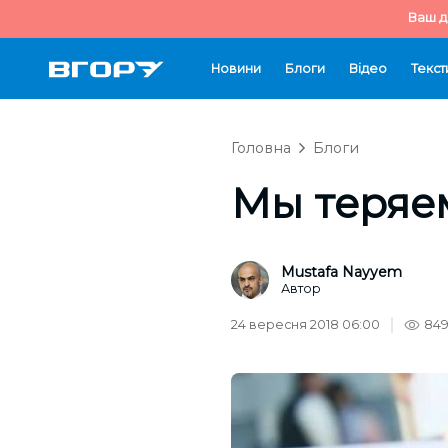
Ваш д
Новини
Блоги
Відео
Текст
Головна
Блоги
Мы теряе
Mustafa Nayyem
Автор
24 вересня 2018 06:00
84