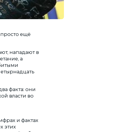
 просто ещё
ают, нападают в
етание, а
збитыми
четырнадцать
ва факта: они
ой власти во
я
ифрах и фактах
ех этих