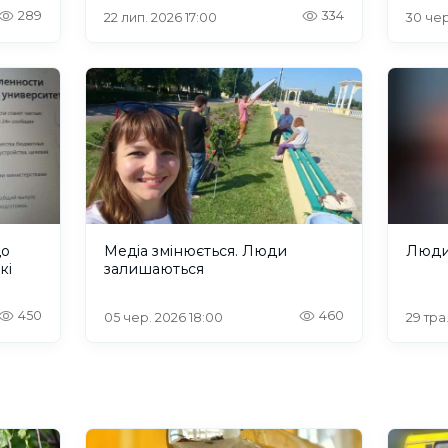
289
334
22 лип. 2026 17:00
30 чер
що
Медіа змінюється. Люди
Люди,
кі
залишаються
450
460
05 чер. 2026 18:00
29 тра