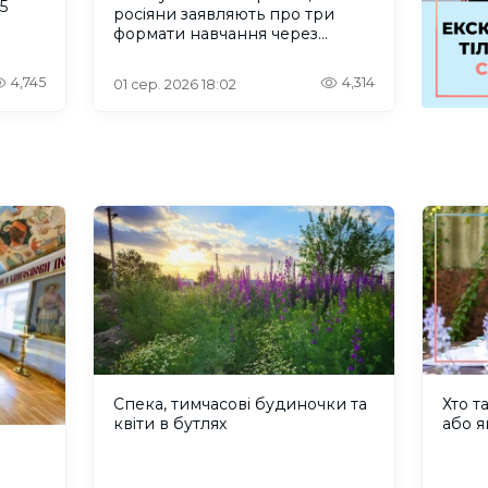
5
росіяни заявляють про три
формати навчання через
проблеми зі світлом та
інтернетом
4,745
4,314
01 сер. 2026 18:02
Спека, тимчасові будиночки та
Хто т
квіти в бутлях
або я