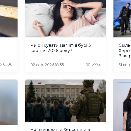
и
Чи очікувати магнітні бурі 3
Скіль
серпня 2026 року?
Херс
Закар
6,106
5,772
02 сер. 2026 18:55
31 лип
На окупованій Херсонщині