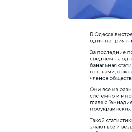
В Одессе выстре
один неприятны
За последние по
среднем на одно
банальная стати
головами, ноже
членов обществ
Они все из разн
системно и мно
главе с Геннад
проукраинских 
Такой статистик
знают все и вез