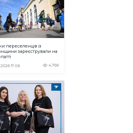
ки переселенців із
онщини зареєстрували на
патті
4,766
. 2026 17:06