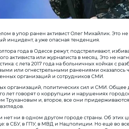
лом в упор ранен активист Олег Михайлик. Это не
й инцидент, а уже опасная тенденция.
лтора года в Одессе режут, подстреливают, избив
го активиста или журналиста в месяц. Это не нагн
стика: с лета 2017 года на больничных койках с ра
выми или огнестрельными ранениями оказалось 
енных организаций и сотрудников СМИ.
ых организаций, политических сил и СМИ. Общее д
го лет говорят о коррупции и нарушениях городск
ием Трухановым и, второе, все они придерживаютс
взглядов.
и нет ни в одном другом городе страны. Об этих ц
де: в СБУ, в ГПУ, в МВД и Нацполиции. Но ещё во вс