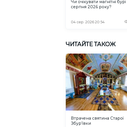
Чи очікувати магнітні бурі 
серпня 2026 року?
04 сер. 2026 20:54
ЧИТАЙТЕ ТАКОЖ
Втрачена святина Старої
Збур’ївки