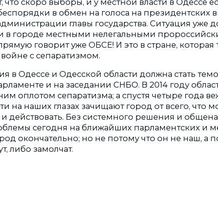
, что скоро выборы, и у местной власти в Одессе е
 беспорядки в обмен на голоса на президентских 
администрации главы государства. Ситуация уже 
асти в городе местными нелегальными пророссий
рямую говорит уже ОБСЕ! И это в стране, которая т
войне с сепаратизмом.
ия в Одессе и Одесской области должна стать тем
рламенте и на заседании СНБО. В 2014 году облас
ним оплотом сепаратизма; а спустя четыре года в
ти на наших глазах зачищают город от всего, что м
 и действовать. Без системного решения и общен
блемы сегодня на ближайших парламентских и м
од окончательно; но не потому что он не наш, а 
т, либо замолчат.
m