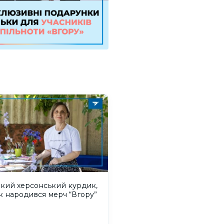
акий херсонський курдик,
к народився мерч “Вгору”