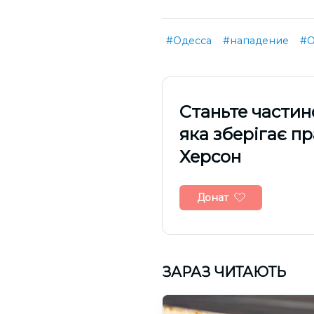
#Одесса
#нападение
#О
Cтаньте частин
яка зберігає п
Херсон
Донат
ЗАРАЗ ЧИТАЮТЬ