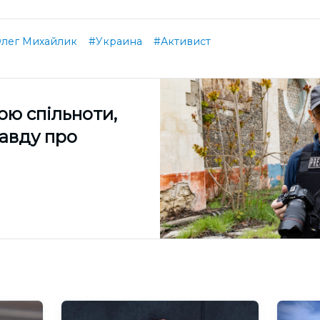
лег Михайлик
#Украина
#Активист
ою спільноти,
равду про