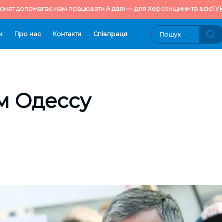
онат допомагає нам працювати й далі — для Херсонщини та всієї Ук
и
Про нас
Контакти
Cпівпраця
м Одессу
9