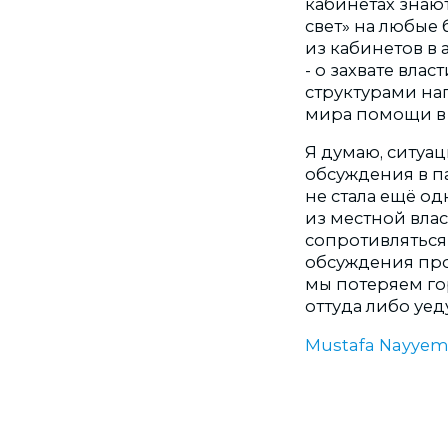
кабинетах знают
свет» на любые
из кабинетов в 
- о захвате вл
структурами нап
мира помощи в 
Я думаю, ситуац
обсуждения в па
не стала ещё од
из местной влас
сопротивляться
обсуждения про
мы потеряем гор
оттуда либо уеду
Mustafa Nayye