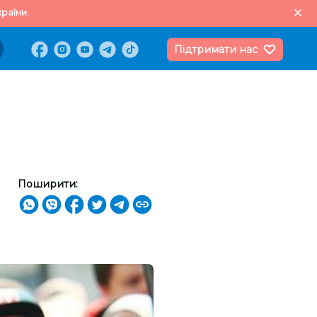
раїни.
Підтримати нас
Поширити: