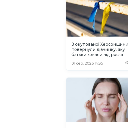
З окупованої Херсонщин
повернули дівчинку, яку
батьки ховали від росіян
01 сер. 2026 14:35