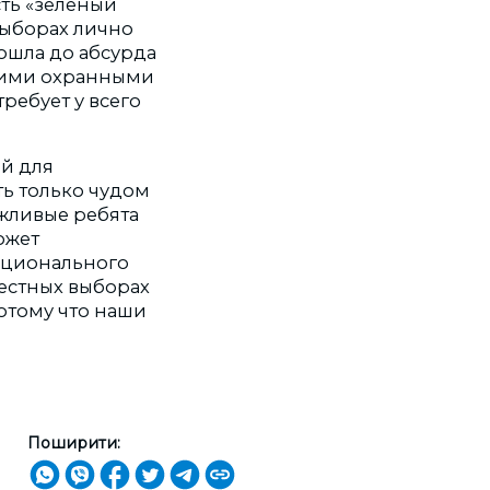
сть «зелёный
выборах лично
дошла до абсурда
скими охранными
ребует у всего
ой для
ть только чудом
ежливые ребята
ожет
ационального
естных выборах
потому что наши
Поширити: