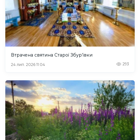
Втрачена святина Старої Збур’ївки
293
24 лип. 2026 11:04