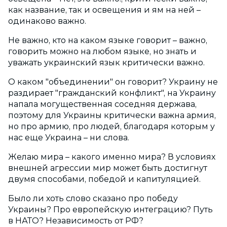
как название, так и освещения и ям на ней –
одинаково важно.
Не важно, кто на каком языке говорит – важно,
говорить можно на любом языке, но знать и
уважать украинский язык критически важно.
О каком "объединении" он говорит? Украину не
раздирает "гражданский конфликт", на Украину
напала могущественная соседняя держава,
поэтому для Украины критически важна армия,
но про армию, про людей, благодаря которым у
нас еще Украина – ни слова.
Желаю мира – какого именно мира? В условиях
внешней агрессии мир может быть достигнут
двумя способами, победой и капитуляцией.
Было ли хоть слово сказано про победу
Украины? Про европейскую интеграцию? Путь
в НАТО? Независимость от РФ?