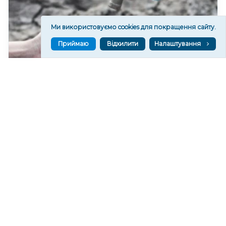
Ми використовуємо cookies для покращення сайту.
Приймаю
Відхилити
Налаштування
У Херсонському водоканалі закликають
економно користуватися водою
311
06 сер. 2026 19:46
Читати ще
МАТЕРІАЛИ ПАРТНЕРІВ