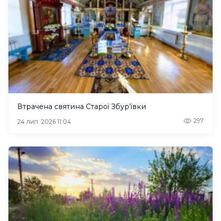
Втрачена святина Старої Збур’ївки
297
24 лип. 2026 11:04