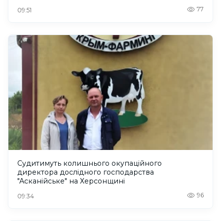
77
09:51
Судитимуть колишнього окупаційного
директора дослідного господарства
"Асканійське" на Херсонщині
96
09:34