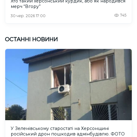
Хто такий херсонський курдик, або як народився
мерч “Вгору”
745
30 чер. 2026 17:00
ОСТАННІ НОВИНИ
У Зеленівському старостаті на Херсонщині
російський дрон пошкодив адмінбудівлю. ФОТО