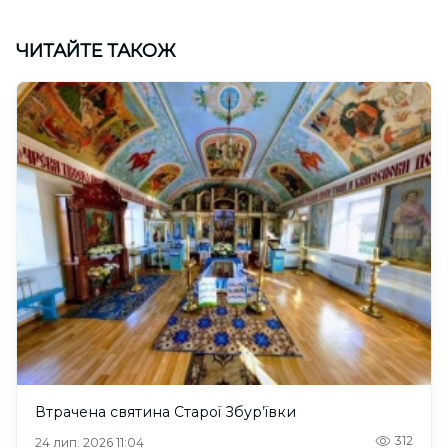
ЧИТАЙТЕ ТАКОЖ
Втрачена святина Старої Збур’ївки
312
24 лип. 2026 11:04