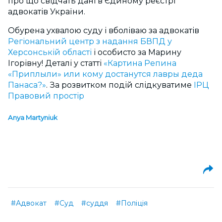
про що свідчать дані в Єдиному реєстрі
адвокатів України.
Обурена ухвалою суду і вболіваю за адвокатів
Регіональний центр з надання БВПД у
Херсонській області
і особисто за Марину
Ігорівну! Деталі у статті
«Картина Репина
«Приплыли» или кому достанутся лавры деда
Панаса?»
. За розвитком подій слідкуватиме
ІРЦ
Правовий простір
Anya Martyniuk
#Адвокат
#Суд
#суддя
#Поліція