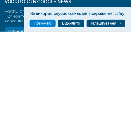
VGORU.ORG В GOOGLE NEWS
VGORU.ORG в GOOGLE NEWS
Ми використовуємо cookies для покращення сайту.
Підписуйтеся, щоб знати останні новини Херсона та
Херсонщини сьогодні
Приймаю
Відхилити
Налаштування
Підписатися
СТОРІНКИ
Новини
Тексти
Історії
Аналітика
Фактчек
Розслідування
Право
Фото
Перерва на каву
Промо
Життя
Блоги
Відео
Архів
Про нас
Контакти
Редакційна політика
Політика конфіденційності
Cпівпраця