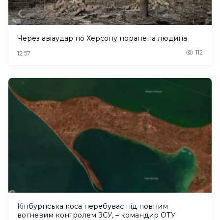
Через авіаудар по Херсону поранена людина
112
12:57
Кінбурнська коса перебуває під повним
вогневим контролем ЗСУ, – командир ОТУ