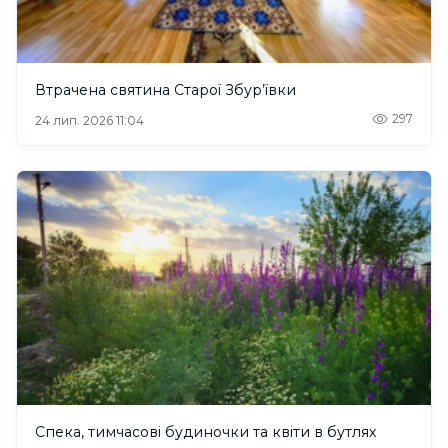
Втрачена святина Старої Збур’ївки
297
24 лип. 2026 11:04
Спека, тимчасові будиночки та квіти в бутлях