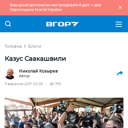
Ваш донат допомагає нам працювати й далі — для
Херсонщини та всієї України.
Головна
Блоги
Казус Саакашвили
Николай Козырев
Автор
11 вересня 2017 02:05
795