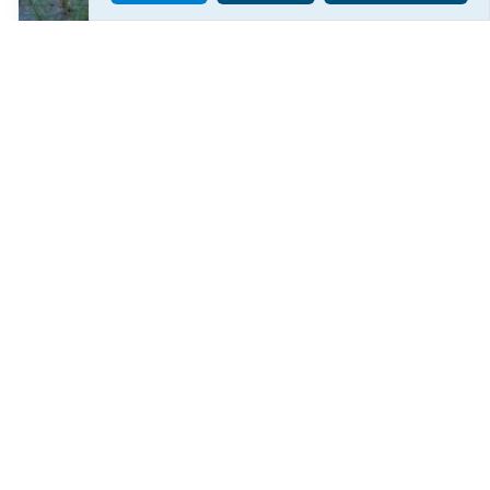
У Херсоні закликають не пересуватися біля
перехрестя вулиць Стрітенської та Комкова через
активність БпЛА
175
12:14
Читати ще
МАТЕРІАЛИ ПАРТНЕРІВ