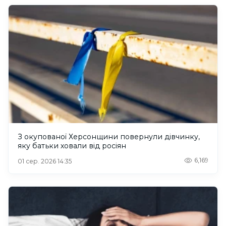
З окупованої Херсонщини повернули дівчинку,
яку батьки ховали від росіян
6,169
01 сер. 2026 14:35