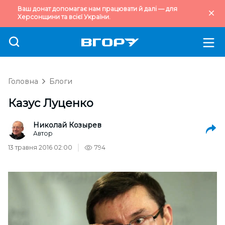
Ваш донат допомагає нам працювати й далі — для
Херсонщини та всієї України.
Головна
Блоги
Казус Луценко
Николай Козырев
Автор
13 травня 2016 02:00
794