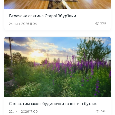
Втрачена святина Старої Збур’ївки
298
24 лип. 2026 11:04
Спека, тимчасові будиночки та квіти в бутлях
345
22 лип. 2026 17:00