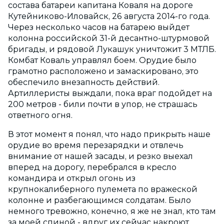
состава батареи капитана Коваля на дороге
Кутейниково-Иловайск, 26 августа 2014-го года.
Через несколько часов на батарею выйдет
колонна российской 31-й десантно-штурмовой
бригады, и рядовой Лукашук уничтожит 3 МТЛБ.
Комбат Коваль управлял боем. Орудие было
грамотно расположено и замаскировано, это
обеспечило внезапность действий.
Артиллеристы выждали, пока враг подойдет на
200 метров - били почти в упор, не страшась
ответного огня.
В этот момент я понял, что надо прикрыть наше
орудие во время перезарядки и отвлечь
внимание от нашей засады, и резко выехал
вперед на дорогу, перебрался в кресло
командира и открыл огонь из
крупнокалиберного пулемета по вражеской
колонне и разбегающимся солдатам. Было
немного тревожно, конечно, я же не знал, кто там
за моей спиной - вдруг их сейчас накроют