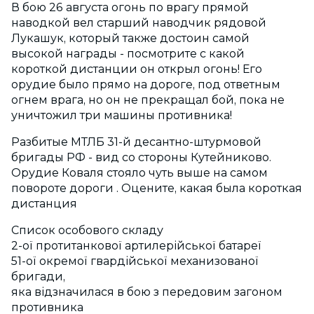
В бою 26 августа огонь по врагу прямой
наводкой вел старший наводчик рядовой
Лукашук, который также достоин самой
высокой награды - посмотрите с какой
короткой дистанции он открыл огонь! Его
орудие было прямо на дороге, под ответным
огнем врага, но он не прекращал бой, пока не
уничтожил три машины противника!
Разбитые МТЛБ 31-й десантно-штурмовой
бригады РФ - вид со стороны Кутейниково.
Орудие Коваля стояло чуть выше на самом
повороте дороги . Оцените, какая была короткая
дистанция
Список особового складу
2-ої протитанкової артилерійської батареї
51-ої окремої гвардійської механизованої
бригади,
яка відзначилася в бою з передовим загоном
противника