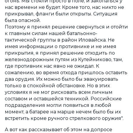
огонь. Мы стояли просто в поле, и закопаться у
нас времени не будет. Кроме того, нас никто не
прикрывал, фланги были открыты. Ситуация
была опасной.
Поэтому я принял решение свернуться и отойти
к главным силам нашей батальонно-
тактической группы в район Иловайска. Не
имея информации о противнике и не имея
прикрытия, я принял решение отходить по
железнодорожным путям из Кутейниково, там,
где противник нас явно не ожидал. К
сожалению, во время отхода пришлось оставить
два орудия. Их можно было бы эвакуировать
только в спокойной обстановке. Но в этих
условиях я не мог рисковать всем личным
составом и оставшейся техникой. Российские
подразделения могли появиться в любой
момент, а батарее на марше нечем было бы их
встретить кроме ручного стрелкового оружия".
А вот как рассказывает об этом на допросе