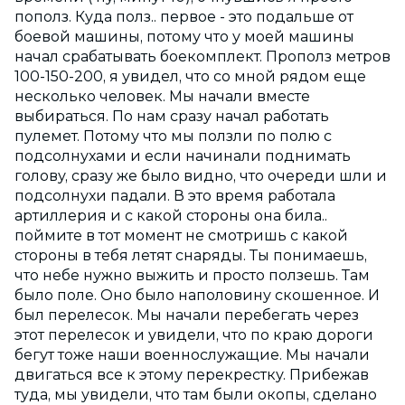
пополз. Куда полз.. первое - это подальше от
боевой машины, потому что у моей машины
начал срабатывать боекомплект. Прополз метров
100-150-200, я увидел, что со мной рядом еще
несколько человек. Мы начали вместе
выбираться. По нам сразу начал работать
пулемет. Потому что мы ползли по полю с
подсолнухами и если начинали поднимать
голову, сразу же было видно, что очереди шли и
подсолнухи падали. В это время работала
артиллерия и с какой стороны она била..
поймите в тот момент не смотришь с какой
стороны в тебя летят снаряды. Ты понимаешь,
что небе нужно выжить и просто ползешь. Там
было поле. Оно было наполовину скошенное. И
был перелесок. Мы начали перебегать через
этот перелесок и увидели, что по краю дороги
бегут тоже наши военнослужащие. Мы начали
двигаться все к этому перекрестку. Прибежав
туда, мы увидели, что там были окопы, сделано