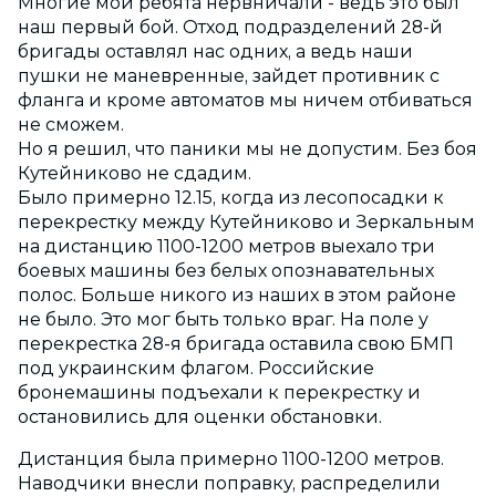
Многие мои ребята нервничали - ведь это был
наш первый бой. Отход подразделений 28-й
бригады оставлял нас одних, а ведь наши
пушки не маневренные, зайдет противник с
фланга и кроме автоматов мы ничем отбиваться
не сможем.
Но я решил, что паники мы не допустим. Без боя
Кутейниково не сдадим.
Было примерно 12.15, когда из лесопосадки к
перекрестку между Кутейниково и Зеркальным
на дистанцию 1100-1200 метров выехало три
боевых машины без белых опознавательных
полос. Больше никого из наших в этом районе
не было. Это мог быть только враг. На поле у
перекрестка 28-я бригада оставила свою БМП
под украинским флагом. Российские
бронемашины подъехали к перекрестку и
остановились для оценки обстановки.
Дистанция была примерно 1100-1200 метров.
Наводчики внесли поправку, распределили