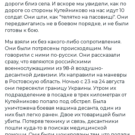
дороги близ села. И вскоре мы увидели, как по
дороге со стороны Кутейниково на нас идут 10
солдат. Они шли, как "телятко на пасовищі". Они
передвигались не в боевом порядке, и не были
готовы к бою.
Мы взяли их без какого-либо сопротивления.
Они были потрясены происходящим. Мы
говорили с ними по-русски. Они рассказали
сразу, что являются российскими
военнослужащими из 98-й воздушно-
десантной дивизии. Их направили на маневры
в Ростовскую область. Ночью с 23 на 24 августа
они пересекли границу Украины. Утром их
подразделение в посадке в трех километрах от
Кутейниково попало под обстрел. Была
уничтожена боевая машина десанта, один из
них был легко ранен. Двое их товарищей были
убиты. Потеряв технику и связь, десантники
пошли куда-то в поисках медицинской
помощи. Они были шокированы тем, что попали