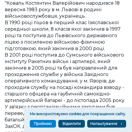
"Коваль Костянтин Валерійович народився 18
вересня 1983 року в м. Львові в родині
військовослужбовця, українець.
В 1990 році пішов в перший клас Ізяславської
середньої школи, 8 класів якої закінчив в 1997
році та поступив до Львівського державного
ліцею з посиленою військово-фізичною
підготовкою, який закінчив в 2000 році.
В 2001 році поступив до Сумського військового
інституту Ракетних військ і артилерії, який
закінчив в 2005 році та був направлений для
проходження служби у війська Західного
оперативного командування, у м. Яворів, де
проходив службу на посаді командира взводу -
старшого офіцера на гаубичній самохідно-
артилерійській батареї - до лістопада 2005 року.
У зв'язку з реорганізаційними заходами був
переведений в м. Львів до 10-го окремого
Ми використовуємо cookies для покращення сайту.
батальйону охорони та обслуговування штабу
Приймаю
Відхилити
Налаштування
ЗахОК, де проходив службу на посаді