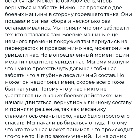
остался там. Может, кто живой есть, чтобы
вернуться и забрать. Мимо нас проехало две
боевых машины в сторону горевшего танка. Они
подавали сигнал сбора и несколько раз
останавливались. Мы поняли что они забирали
тех, кто оставался там. Боевые машины еще
немного времени покружив там вернулись на
перекресток и проехав мимо нас, может они не
увидели нас. Но в определенный момент один
механик водитель увидел нас. Мы ему махнули
что нужно проехать чуть дальше чтобы нас
забрать, что в глубине леса личный состав. Но
может он недопонял меня, скорее всего тоже
был напуган. Потому что у нас никто не
участвовал ни в каких боевых действиях.. мы
начали двигаться, вернулись к личному составу
и приняли решение, так как механику
становилось очень плохо, надо было просто его
спасать. Мы начали выбираться оттуда. Потому
что кто-то из нас может понимал, что происходит
что-то не то. Не по закону учений. Ни на одних