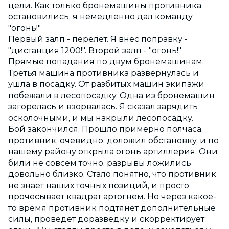
цели. Как только бронемашины противника
остановились, я немедленно дал команду
"огонь!"
Первый залп - перелет. Я внес поправку -
"дистанция 1200!". Второй залп - "огонь!"
Прямые попадания по двум бронемашинам.
Третья машина противника развернулась и
ушла в посадку. От разбитых машин экипажи
побежали в лесопосадку. Одна из бронемашин
загорелась и взорвалась. Я сказал зарядить
осколочными, и мы накрыли лесопосадку.
Бой закончился. Прошло примерно полчаса,
противник, очевидно, доложил обстановку, и по
нашему району открыла огонь артиллерия. Они
били не совсем точно, разрывы ложились
довольно близко. Стало понятно, что противник
не знает наших точных позиций, и просто
прочесывает квадрат артогнем. Но через какое-
то время противник подтянет дополнительные
силы, проведет доразведку и скорректирует