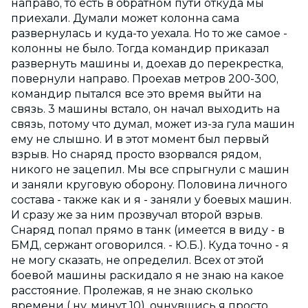
направо, то есть в обратном пути откуда мы
приехали. Думали может колонна сама
развернулась и куда-то уехала. Но то же самое -
колонны не было. Тогда командир приказал
развернуть машины и, доехав до перекрестка,
повернули направо. Проехав метров 200-300,
командир пытался все это время выйти на
связь. 3 машины встало, он начал выходить на
связь, потому что думал, может из-за гула машин
ему не слышно. И в этот момент был первый
взрыв. Но снаряд просто взорвался рядом,
никого не зацепил. Мы все спрыгнули с машин
и заняли круговую оборону. Половина личного
состава - также как и я - заняли у боевых машин.
И сразу же за ним прозвучал второй взрыв.
Снаряд попал прямо в танк (имеется в виду - в
БМД, сержант оговорился. - Ю.Б.). Куда точно - я
не могу сказать, не определил. Всех от этой
боевой машины раскидало я не знаю на какое
расстояние. Пролежав, я не знаю сколько
времени ( ну, минут 10), очнувшись я просто