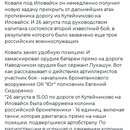
Коваля под Иловайск он немедленно получил
новую задачу прикрыть от дальнейших атак
противника дорогу из Кутейниково на
Иловайск. И 26 августа под руководством
капитана состоялся второй известный бой, в
результате которого было захвачено еще трое
российских военнослужащих.
Коваль занял удобную позицию. И
замаскировал орудие батареи прямо на дороге.
Наводчиком орудия был сержант Лукашук. Вот
как рассказывает о действиях артиллеристов
участник боя - начальник бронетанкового
вооружения ОК "Юг" полковник Евгений
Сидоренко:
"26 августа в 15.00 по дороге от Кутейниково на
Иловайск была обнаружена колонна
российской бронетехники - 16 единиц, включая
танки, которая двигалась прямо на наши
позиции, подвергшиеся артобстрелу. По
радиостанции я услышал о движении колонны.