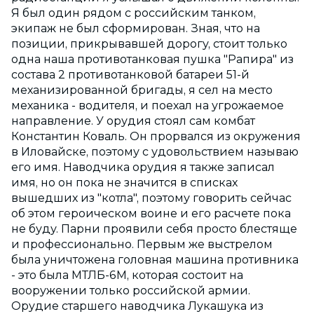
Я был один рядом с российским танком,
экипаж не был сформирован. Зная, что на
позиции, прикрывавшей дорогу, стоит только
одна наша противотанковая пушка "Рапира" из
состава 2 противотанковой батареи 51-й
механизированной бригады, я сел на место
механика - водителя, и поехал на угрожаемое
направление. У орудия стоял сам комбат
Константин Коваль. Он прорвался из окружения
в Иловайске, поэтому с удовольствием называю
его имя. Наводчика орудия я также записал
имя, но он пока не значится в списках
вышедших из "котла", поэтому говорить сейчас
об этом героическом воине и его расчете пока
не буду. Парни проявили себя просто блестяще
и профессионально. Первым же выстрелом
была уничтожена головная машина противника
- это была МТЛБ-6М, которая состоит на
вооружении только российской армии.
Орудие старшего наводчика Лукашука из