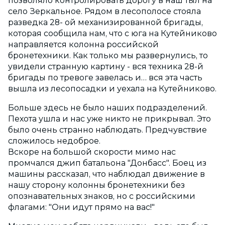
позволяло контролировать дорогу в наш тыл на
село Зеркальное. Рядом в лесополосе стояла
разведка 28- ой механизированной бригады,
которая сообщила нам, что с юга на Кутейниково
направляется колонна российской
бронетехники. Как только мы развернулись, то
увидели странную картину - вся техника 28-й
бригады по тревоге завелась и… вся эта часть
вышла из лесопосадки и уехала на Кутейниково.
Больше здесь не было наших подразделений.
Пехота ушла и нас уже никто не прикрывал. Это
было очень странно наблюдать. Предчувствие
сложилось недоброе.
Вскоре на большой скорости мимо нас
промчался джип батальона "Донбасс". Боец из
машины рассказал, что наблюдал движение в
нашу сторону колонны бронетехники без
опознавательных знаков, но с российскими
флагами: "Они идут прямо на вас!"