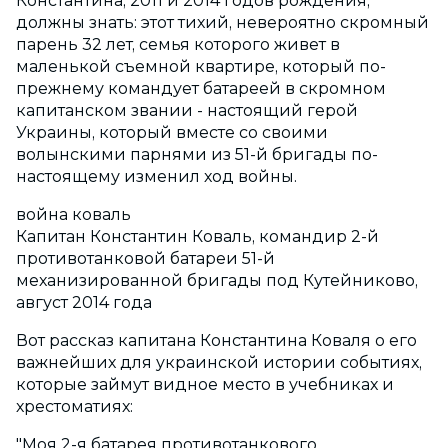
Константина, 2011 и 2014 годов рождения,
должны знать: этот тихий, невероятно скромный
парень 32 лет, семья которого живет в
маленькой съемной квартире, который по-
прежнему командует батареей в скромном
капитанском звании - настоящий герой
Украины, который вместе со своими
волынскими парнями из 51-й бригады по-
настоящему изменил ход войны.
война коваль
Капитан Константин Коваль, командир 2-й
противотанковой батареи 51-й
механизированной бригады под Кутейниково,
август 2014 года
Вот рассказ капитана Константина Коваля о его
важнейших для украинской истории событиях,
которые займут видное место в учебниках и
хрестоматиях:
"Моя 2-я батарея противотанкового