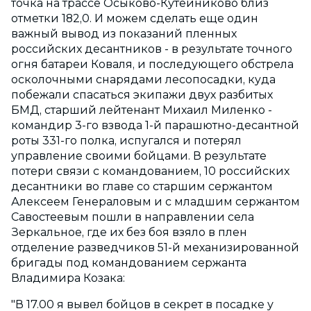
точка на трассе Осыково-Кутейниково близ
отметки 182,0. И можем сделать еще один
важный вывод из показаний пленных
российских десантников - в результате точного
огня батареи Коваля, и последующего обстрела
осколочными снарядами лесопосадки, куда
побежали спасаться экипажи двух разбитых
БМД, старший лейтенант Михаил Миленко -
командир 3-го взвода 1-й парашютно-десантной
роты 331-го полка, испугался и потерял
управление своими бойцами. В результате
потери связи с командованием, 10 российских
десантники во главе со старшим сержантом
Алексеем Генераловым и с младшим сержантом
Савостеевым пошли в направлении села
Зеркальное, где их без боя взяло в плен
отделение разведчиков 51-й механизированной
бригады под командованием сержанта
Владимира Козака:
"В 17.00 я вывел бойцов в секрет в посадке у