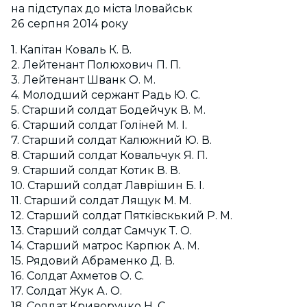
на підступах до міста Іловайськ
26 серпня 2014 року
1. Капітан Коваль К. В.
2. Лейтенант Полюхович П. П.
3. Лейтенант Шванк О. М.
4. Молодший сержант Радь Ю. С.
5. Старший солдат Бодейчук В. М.
6. Старший солдат Голіней М. І.
7. Старший солдат Калюжний Ю. В.
8. Старший солдат Ковальчук Я. П.
9. Старший солдат Котик В. В.
10. Старший солдат Лаврішин Б. І.
11. Старший солдат Лящук М. М.
12. Старший солдат Пятківскький Р. М.
13. Старший солдат Самчук Т. О.
14. Старший матрос Карпюк А. М.
15. Рядовий Абраменко Д. В.
16. Солдат Ахметов О. С.
17. Солдат Жук А. О.
18. Солдат Криворучко Н. С.