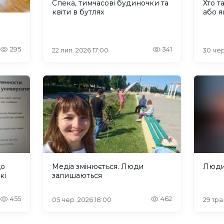
Спека, тимчасові будиночки та
Хто т
квіти в бутлях
або я
295
341
22 лип. 2026 17:00
30 чер
що
Медіа змінюється. Люди
Люди,
кі
залишаються
455
462
05 чер. 2026 18:00
29 тра