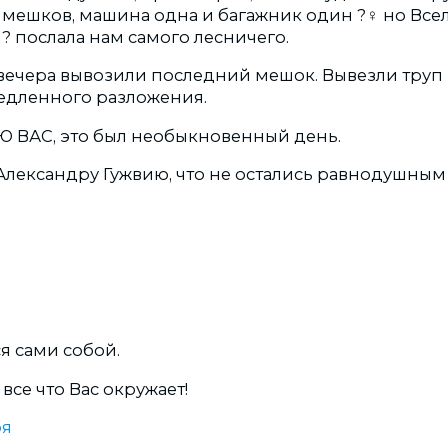
а мешков, машина одна и багажник один ?‍♀️ но Все
? послала нам самого лесничего.
7 вечера вывозили последний мешок. Вывезли труп
едленного разложения.
 ВАС, это был необыкновенный день.
Александру Гужвию, что не остались равнодушным
я сами собой.
 все что Вас окружает!
ря