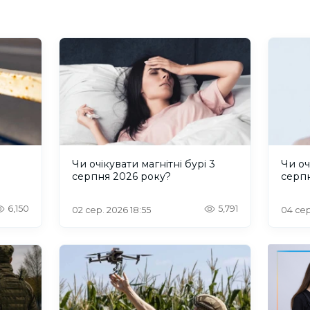
и
Чи очікувати магнітні бурі 3
Чи оч
серпня 2026 року?
серп
6,150
5,791
02 сер. 2026 18:55
04 сер