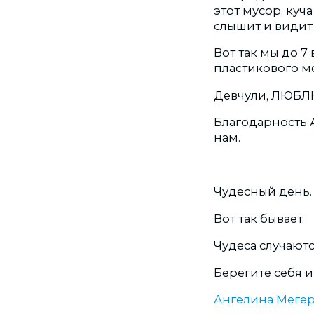
этот мусор, куч
слышит и видит 
Вот так мы до 
пластикового м
Девчули, ЛЮБЛЮ
Благодарность 
нам.
Чудесный день.
Вот так бывает.
Чудеса случаютс
Берегите себя и
Ангелина Меге