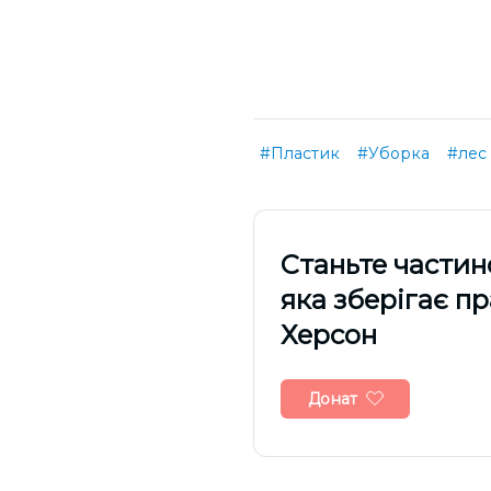
#Пластик
#Уборка
#лес
Cтаньте частин
яка зберігає п
Херсон
Донат