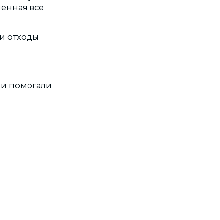
ленная все
 и отходы
 и помогали