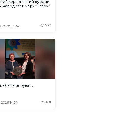
акий херсонський курдик,
к народився мерч “Вгору”
742
. 2026 17:00
 хіба таке буває...
491
. 2026 14:54