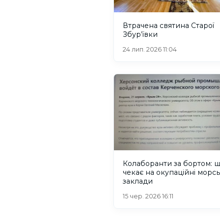
Втрачена святина Старої
Збур’ївки
24 лип. 2026 11:04
Колаборанти за бортом: 
чекає на окупаційні морсь
заклади
15 чер. 2026 16:11