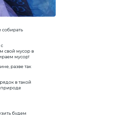
е собирать
 с
м свой мусор в
бираем мусор!
ине, разве так
рядок в такой
и природе
узить будем