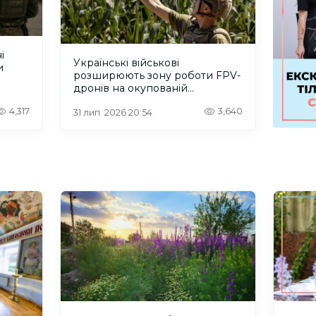
і
Українські військові
и
розширюють зону роботи FPV-
дронів на окупованій
Херсонщині.ВІДЕО
4,317
3,640
31 лип. 2026 20:54