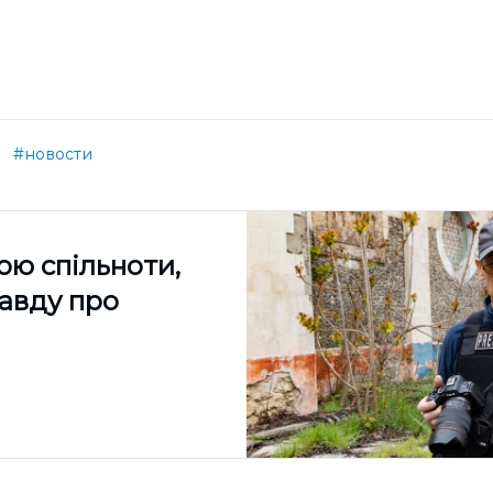
#новости
ою спільноти,
равду про