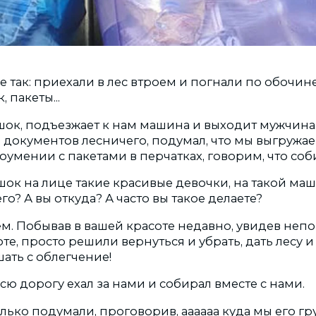
е так: приехали в лес втроем и погнали по обочин
, пакеты...
ок, подъезжает к нам машина и выходит мужчина
документов лесничего, подумал, что мы выгружае
доумении с пакетами в перчатках, говорим, что со
шок на лице такие красивые девочки, на такой маш
го? А вы откуда? А часто вы такое делаете?
м. Побывав в вашей красоте недавно, увидев непо
те, просто решили вернуться и убрать, дать лесу 
ать с облегчение!
всю дорогу ехал за нами и собирал вместе с нами.
лько подумали, проговорив, аааааа куда мы его гр