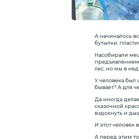
А начиналось вс
бутылки, пластик
Насобирали меш
предъявлением 
лес, но мы в не
У человека был 
бывает? А для че
Да иногда делае
сказочной красо
вздохнуть и дыш
И этот человек 
А перед этим то