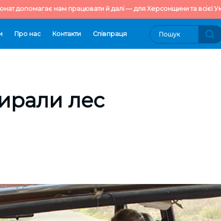
онат допомагає нам працювати й далі — для Херсонщини та всієї Ук
и
Про нас
Контакти
Cпівпраця
ирали лес