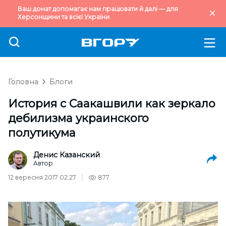
Ваш донат допомагає нам працювати й далі — для
Херсонщини та всієї України.
Головна
Блоги
История с Саакашвили как зеркало
дебилизма украинского
полутикума
Денис Казанский
Автор
12 вересня 2017 02:27
877