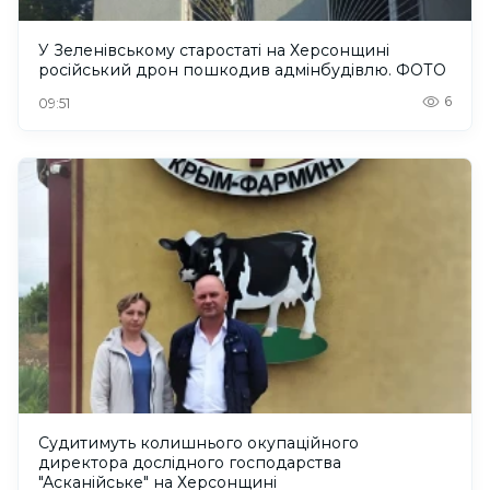
У Зеленівському старостаті на Херсонщині
російський дрон пошкодив адмінбудівлю. ФОТО
6
09:51
Судитимуть колишнього окупаційного
директора дослідного господарства
"Асканійське" на Херсонщині