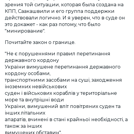
зрения той ситуации, которая была создана на
КПП, Саакашвили и его группа поддержки
действовали логично. И я уверен, что в суде он
это докажет - как раз потому, что было
"минирование".
Почитайте закон о границе.
"Не є порушеннями правил перетинання
державного кордону
України вимушене перетинання державного
кордону особами,
транспортними засобами на суші, заходження
іноземних невійськових
суден і військових кораблів у територіальне
море та внутрішні води
України, вимушений вліт повітряних суден та
інших літальних
апаратів, вчинені в стані крайньої необхідності, а
також за інших
вимушених обставин".