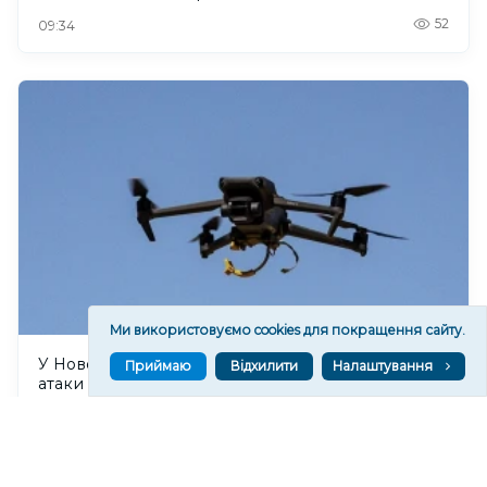
52
09:34
Ми використовуємо cookies для покращення сайту.
У Нововоронцовці на Херсонщині внаслідок
Приймаю
Відхилити
Налаштування
атаки дрона поранені шестеро людей
96
08:56