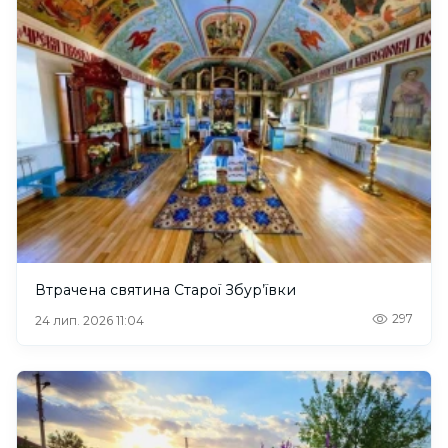
Втрачена святина Старої Збур’ївки
297
24 лип. 2026 11:04