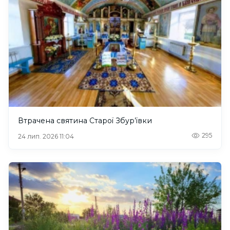
Втрачена святина Старої Збур’ївки
295
24 лип. 2026 11:04