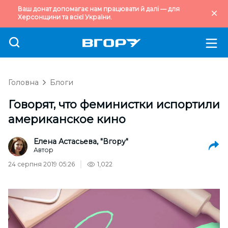
Ваш донат допомагає нам працювати й далі — для
Херсонщини та всієї України.
Головна
Блоги
Говорят, что феминистки испортили
американское кино
Елена Астасьева, "Вгору"
Автор
24 серпня 2019 05:26
1,022