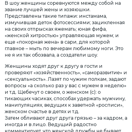
В шоу женщины соревнуются между собой на
звание лучшей жены и хозяюшки.
Представлены такие типажи: инстамама,
измучившая деток фотосессиями; зацикленная
на своих отпрысках яжемать; юная фифа,
«женской хитростью» управляющая мужем; и
еще «покорная жена» в сари, для которой
главное – мыть по вечерам любимому ноги. Это
не я их так обозвала, а создатели шоу.
Женщины ходят друг к другу в гости и
проверяют «хозяйственность», «саморазвитие» и
«сексуальность». Лазят по чужим полкам, задают
вопросы «а сколько раз у вас с мужем в неделю»
и т.д. Щебечут о своем, о женском (с): о
тикающих часиках, способах удержать мужчину,
манипуляциях, ведущих к заветной «росписи»,
женском счастье в детях и т.д.
Затем обливают друг друга грязью – за кадром, а
иногда и в лицо. Ведущий радостно
комментирует, что женской дружбы не бывает.