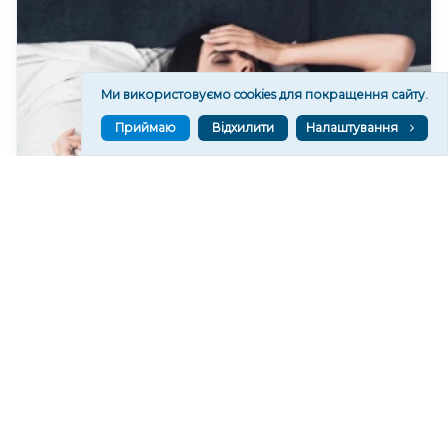
Ми використовуємо cookies для покращення сайту.
Приймаю
Відхилити
Налаштування
Чи очікувати магнітні бурі 8 серпня 2026 року?
443
07 сер. 2026 19:52
Читати ще
МАТЕРІАЛИ ПАРТНЕРІВ