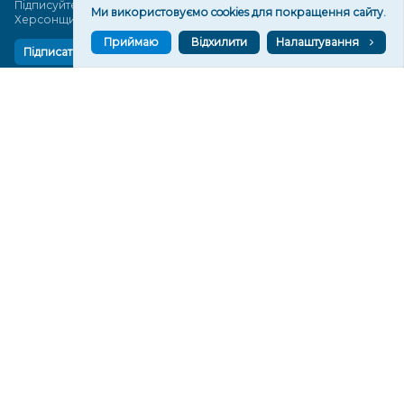
Підписуйтеся, щоб знати останні новини Херсона та
Ми використовуємо cookies для покращення сайту.
Херсонщини сьогодні
Приймаю
Відхилити
Налаштування
Підписатися
СТОРІНКИ
Новини
Тексти
Історії
Аналітика
Фактчек
Розслідування
Право
Фото
Перерва на каву
Промо
Життя
Блоги
Відео
Архів
Про нас
Контакти
Редакційна політика
Політика конфіденційності
Cпівпраця
КОНТАКТИ