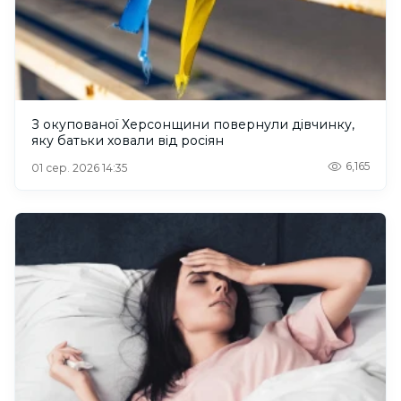
З окупованої Херсонщини повернули дівчинку,
яку батьки ховали від росіян
6,165
01 сер. 2026 14:35