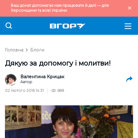
Ваш донат допомагає нам працювати й далі — для
Херсонщини та всієї України.
Головна
Блоги
Дякую за допомогу і молитви!
Валентина Крицак
Автор
02 лютого 2016 14:31
688