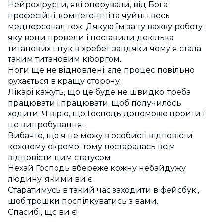
Нейрохірурги, які оперували, від Бога:
професійні, компетентні та чуйні і весь
медперсонал теж. Дякую їм за ту важку роботу,
яку вони провели і поставили декілька
титанових штук в хребет, завдяки чому я стала
таким титановим кіборгом
.
Ноги ще не відновлені, але процес повільно
рухається в кращу сторону.
Лікарі кажуть, що це буде не швидко, треба
працювати і працювати, щоб получилось
ходити. Я вірю, що Господь допоможе пройти і
це випробування .
Вибачте, що я не можу в особисті відповісти
кожному окремо, тому постаралась всім
відповісти цим статусом.
Нехай Господь вбереже кожну небайдужу
людину, якими ви є.
Старатимусь в такий час заходити в фейсбук.,
щоб трошки поспілкуватись з вами.
Спасибі, що ви є!