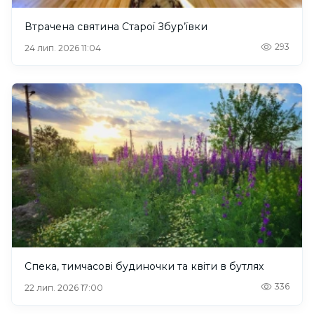
Втрачена святина Старої Збур’ївки
293
24 лип. 2026 11:04
Спека, тимчасові будиночки та квіти в бутлях
336
22 лип. 2026 17:00