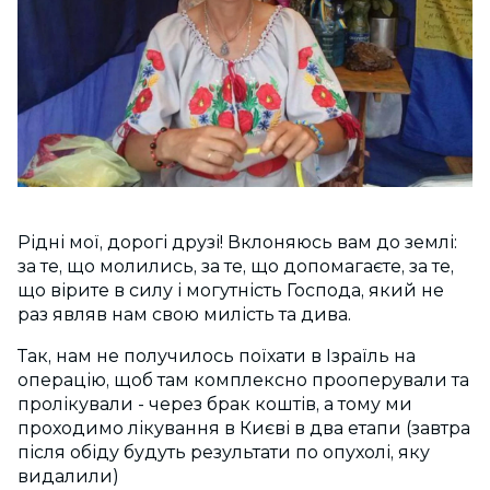
Рідні мої, дорогі друзі! Вклоняюсь вам до землі:
за те, що молились, за те, що допомагаєте, за те,
що вірите в силу і могутність Господа, який не
раз являв н
ам свою милість та дива.
Так, нам не получилось поїхати в Ізраїль на
операцію, щоб там комплексно прооперували та
пролікували - через брак коштів, а тому ми
проходимо лікування в Києві в два етапи (завтра
після обіду будуть результати по опухолі, яку
видалили)