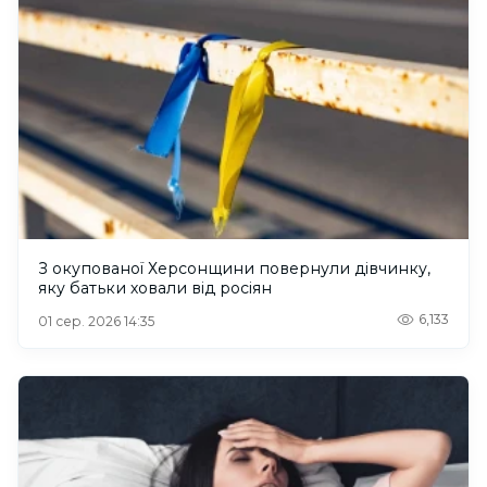
З окупованої Херсонщини повернули дівчинку,
яку батьки ховали від росіян
6,133
01 сер. 2026 14:35