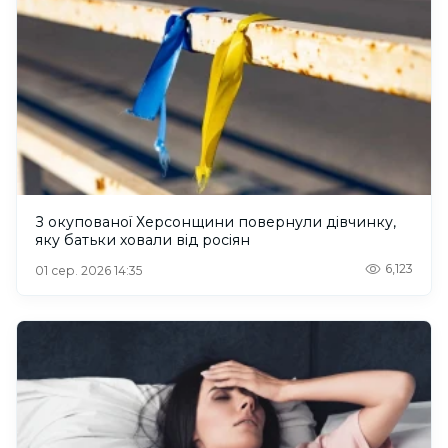
З окупованої Херсонщини повернули дівчинку,
яку батьки ховали від росіян
6,123
01 сер. 2026 14:35