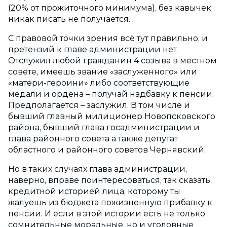
(20% от прожиточного минимума), без кавычек
никак писать не получается.
С правовой точки зрения всё тут правильно, и
претензий к главе администрации нет.
Отслужил любой гражданин 4 созыва в местном
совете, имеешь звание «заслуженного» или
«матери-героини» либо соответствующие
медали и ордена – получай надбавку к пенсии.
Предполагается – заслужил. В том числе и
бывший главный милиционер Новопсковского
района, бывший глава госадминистрации и
глава районного совета а также депутат
областного и районного советов Чернявский.
Но в таких случаях глава администрации,
наверно, вправе поинтересоваться, так сказать,
кредитной историей лица, которому ты
жалуешь из бюджета пожизненную прибавку к
пенсии. И если в этой истории есть не только
сомнительные моральные, но и уголовные