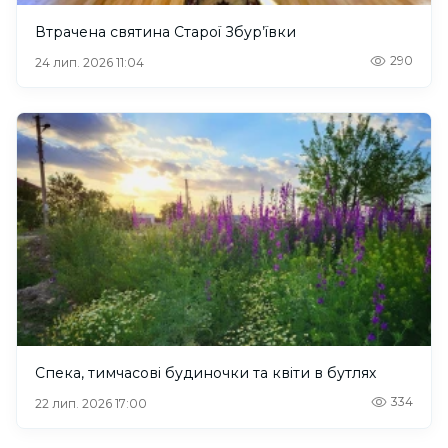
Втрачена святина Старої Збур’ївки
290
24 лип. 2026 11:04
Спека, тимчасові будиночки та квіти в бутлях
334
22 лип. 2026 17:00