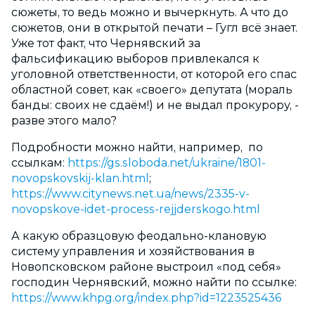
сюжеты, то ведь можно и вычеркнуть. А что до
сюжетов, они в открытой печати – Гугл всё знает.
Уже тот факт, что Чернявский за
фальсификацию выборов привлекался к
уголовной ответственности, от которой его спас
областной совет, как «своего» депутата (мораль
банды: своих не сдаём!) и не выдал прокурору, -
разве этого мало?
Подробности можно найти, например, по
ссылкам:
https://gs.sloboda.net/ukraine/1801-
novopskovskij-klan.html
;
https://www.citynews.net.ua/news/2335-v-
novopskove-idet-process-rejjderskogo.html
А какую образцовую феодально-клановую
систему управления и хозяйствования в
Новопсковском районе выстроил «под себя»
господин Чернявский, можно найти по ссылке:
https://www.khpg.org/index.php?id=1223525436