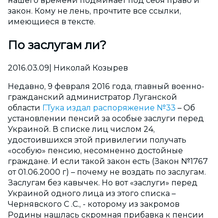
нашего времени подминает под себя право и
закон. Кому не лень, прочтите все ссылки,
имеющиеся в тексте.
По заслугам ли?
2016.03.09| Николай Козырев
Недавно, 9 февраля 2016 года, главный военно-
гражданский администратор Луганской
области
Г.Тука издал распоряжение №33
– Об
установлении пенсий за особые заслуги перед
Украиной. В списке лиц числом 24,
удостоившихся этой привилегии получать
«особую» пенсию, несомненно достойные
граждане. И если такой закон есть (Закон №1767
от 01.06.2000 г) – почему не воздать по заслугам.
Заслугам без кавычек. Но вот «заслуги» перед
Украиной одного лица из этого списка –
Чернявского С .С., - которому из закромов
Родины нашлась скромная прибавка к пенсии