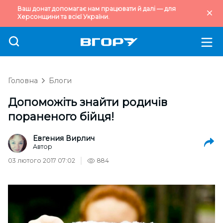
Ваш донат допомагає нам працювати й далі — для
Херсонщини та всієї України.
Головна
Блоги
Допоможіть знайти родичів
пораненого бійця!
Евгения Вирлич
Автор
03 лютого 2017 07:02
884