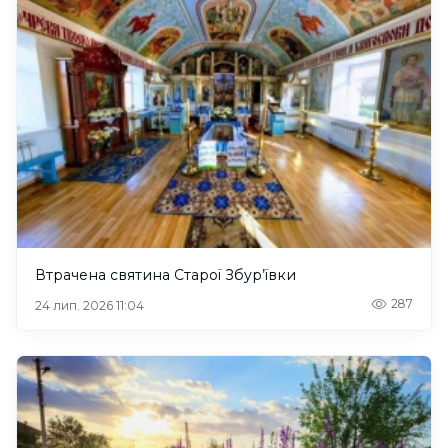
Втрачена святина Старої Збур’ївки
287
24 лип. 2026 11:04