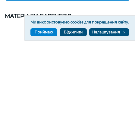
МАТЕРІАЛИ ПАРТНЕРІВ
Ми використовуємо cookies для покращення сайту.
Приймаю
Відхилити
Налаштування
ВГОРУ У СОЦМЕРЕЖАХ ТА МЕСЕНДЖЕРАХ
VGORU.ORG В GOOGLE NEWS
VGORU.ORG в GOOGLE NEWS
Підписуйтеся, щоб знати останні новини Херсона та
Херсонщини сьогодні
Підписатися