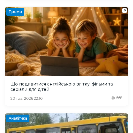
Р
Промо
Що подивитися англійською влітку: фільми та
серіали для дітей
568
20 тра. 2026 22:10
Аналітика