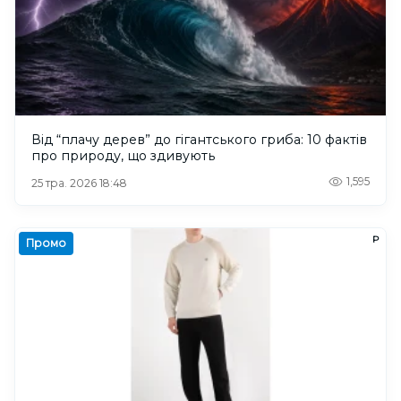
Від “плачу дерев” до гігантського гриба: 10 фактів
про природу, що здивують
1,595
25 тра. 2026 18:48
Р
Промо