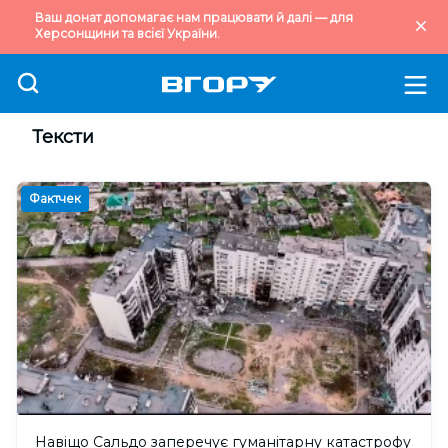
Ваш донат допомагає нам працювати й далі — для
Херсонщини та всієї України.
Тексти
Фактчек
Навіщо Сальдо заперечує гуманітарну катастрофу