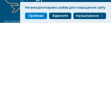
Ми використовуємо cookies для покращення сайту.
Приймаю
Відхилити
Налаштування
Засновник медіа «Вгору» Благодійна організація «Фонд
милосердя та здоров'я», ознака неприбутковості - 0036 згідно з
рішенням № 17210346001335 від 06.12.2016 року. Код ЄДРПОУ:
01497439. Основна діяльність – захист прав людини, кампанії
едвокасі, інформаційні кампанії. Місія БО «Фонд милосердя та
здоров’я» – сприяти зміцненню поваги до людської гідності та
прав людини в українському суспільстві, давати знання і надихати
громадян України на активні і відповідальні дії для реалізації
принципів верховенства права і утвердження демократичних
цінностей. Керівними органами БО «Фонд милосердя та
здоров’я» є: загальні збори та правління на чолі з головою
правління. Управління поточною діяльністю здійснює
виконавчий директор – Алла Тютюнник.
© 2026 Медіаплатформа "Вгору". Використання матеріалів сайту
vgoru.org лише за умови активного посилання на конкретний
матеріал не нижче другого абзацу.
Розробка та підтримка веб-сайту
Great People