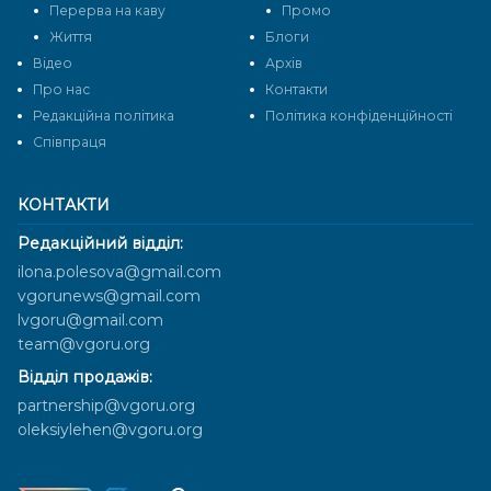
Перерва на каву
Промо
Життя
Блоги
Відео
Архів
Про нас
Контакти
Редакційна політика
Політика конфіденційності
Cпівпраця
КОНТАКТИ
Редакційний відділ:
ilona.polesova@gmail.com
vgorunews@gmail.com
lvgoru@gmail.com
team@vgoru.org
Відділ продажів:
partnership@vgoru.org
oleksiylehen@vgoru.org