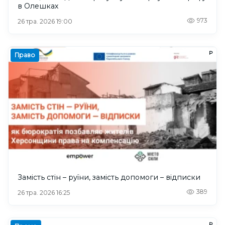
в Олешках
973
26 тра. 2026 19:00
Р
Право
Замість стін – руїни, замість допомоги – відписки
389
26 тра. 2026 16:25
Р