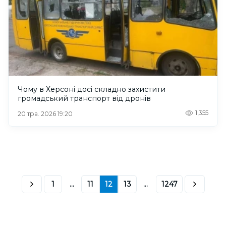
Чому в Херсоні досі складно захистити
громадський транспорт від дронів
1,355
20 тра. 2026 19:20
1
...
11
12
13
...
1247