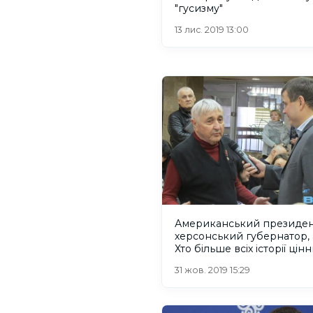
"гусизму"
13 лис. 2019 13:00
Американський президент
херсонський губернатор,
Хто більше всіх історії цін
31 жов. 2019 15:29