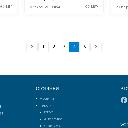
обла
1,117
1,197
03 жов. 2019 11:48
29 вер
корд
1
2
3
4
5
СТОРІНКИ
ВГ
Новини
Тексти
g
rg
Історії
Аналітика
VG
Фактчек