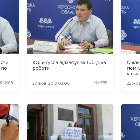
ести
Юрій Гусєв відзвітує за 100 днів
Очіл
 по
роботи
поми
кільк
від к
868
959
27 жов. 2019 03:00
22 жов
морп