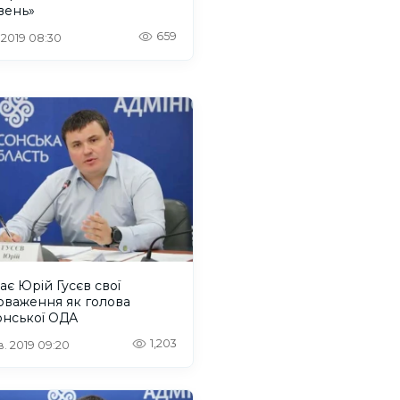
вень»
659
. 2019 08:30
ає Юрій Гусєв свої
оваження як голова
онської ОДА
1,203
. 2019 09:20