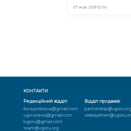
07 жов. 2019 12:00
КОНТАКТИ
Редакційний відділ:
Відділ продажів:
ilona.polesova@gmail.com
partnership@vgoru.or
vgorunews@gmail.com
oleksiylehen@vgoru.o
lvgoru@gmail.com
team@vgoru.org