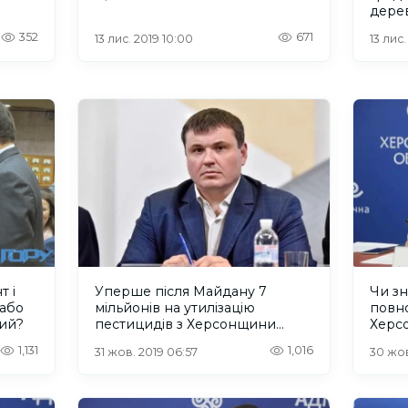
дере
352
671
13 лис. 2019 10:00
13 лис
 і
Уперше після Майдану 7
Чи зн
 або
мільйонів на утилізацію
повн
ний?
пестицидів з Херсонщини
Херс
отримали ізраїльтяни,
1,131
1,016
31 жов. 2019 06:57
30 жов
запідозрені у розкраданнях
при Януковичу