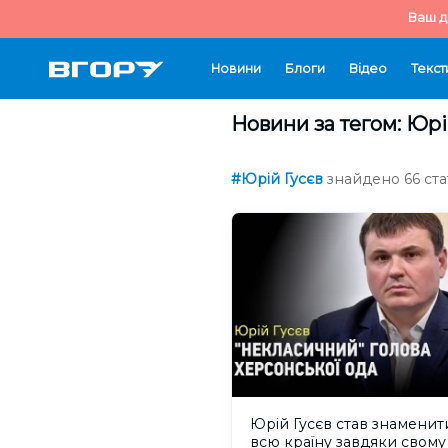
Ваш д
Новини
Блоги
Відео
Текст
Новини за тегом: Юрі
#Юрій Гусєв
знайдено 66 ста
Юрій Гусєв став знаменит
всю країну завдяки свому