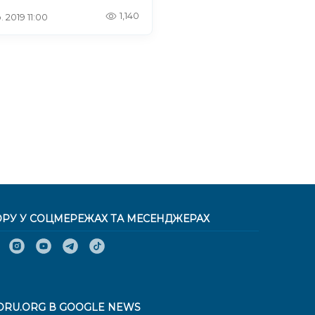
штування КПВВ на
1,140
. 2019 11:00
оні з Кримом
ОРУ У СОЦМЕРЕЖАХ ТА МЕСЕНДЖЕРАХ
ORU.ORG В GOOGLE NEWS