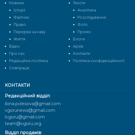
Новини
Тексти
Історії
Аналітика
Фактчек
Розслідування
Право
Фото
Перерва на каву
Промо
Життя
Блоги
Відео
Архів
Про нас
Контакти
Редакційна політика
Політика конфіденційності
Cпівпраця
КОНТАКТИ
Редакційний відділ:
ilona.polesova@gmail.com
vgorunews@gmail.com
lvgoru@gmail.com
team@vgoru.org
Відділ продажів: