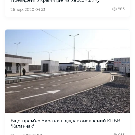
Президент України їде на Херсонщину
985
26 чер. 2020 04:53
Віце-прем'єр України відвідає оновлений КПВВ
"Каланчак"
956