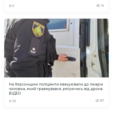
14
15:11
На Херсонщині поліціянти евакуювали до лікарні
чоловіка, який травмувався, рятуючись від дрона.
ВІДЕО
87
14:33