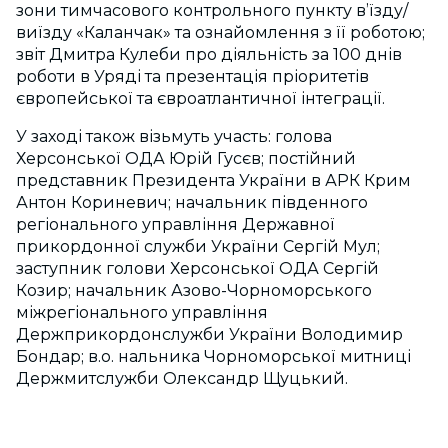
зони тимчасового контрольного пункту в’їзду/
виїзду «Каланчак» та ознайомлення з її роботою;
звіт Дмитра Кулеби про діяльність за 100 днів
роботи в Уряді та презентація пріоритетів
європейської та євроатлантичної інтеграції.
У заході також візьмуть участь: голова
Херсонської ОДА Юрій Гусєв; постійний
представник Президента України в АРК Крим
Антон Кориневич; начальник південного
регіонального управління Державної
прикордонної служби України Сергій Мул;
заступник голови Херсонської ОДА Сергій
Козир; начальник Азово-Чорноморського
міжрегіонального управління
Держприкордонслужби України Володимир
Бондар; в.о. нальника Чорноморської митниці
Держмитслужби Олександр Щуцький.