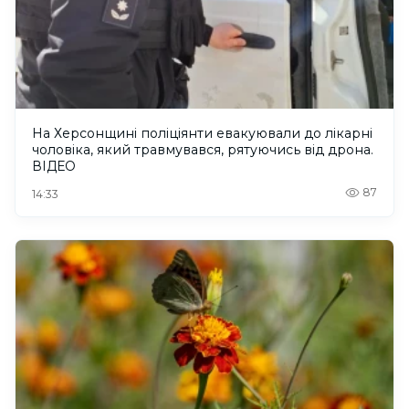
На Херсонщині поліціянти евакуювали до лікарні
чоловіка, який травмувався, рятуючись від дрона.
ВІДЕО
87
14:33