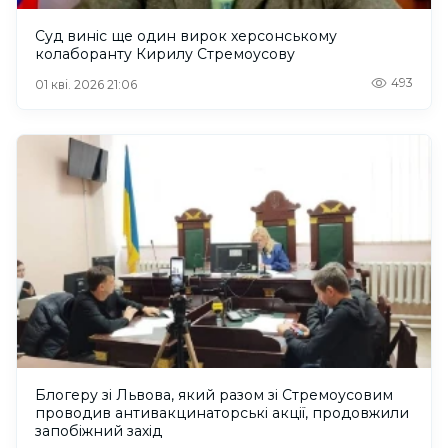
Суд виніс ще один вирок херсонському
колаборанту Кирилу Стремоусову
493
01 кві. 2026 21:06
Блогеру зі Львова, який разом зі Стремоусовим
проводив антивакцинаторські акції, продовжили
запобіжний захід