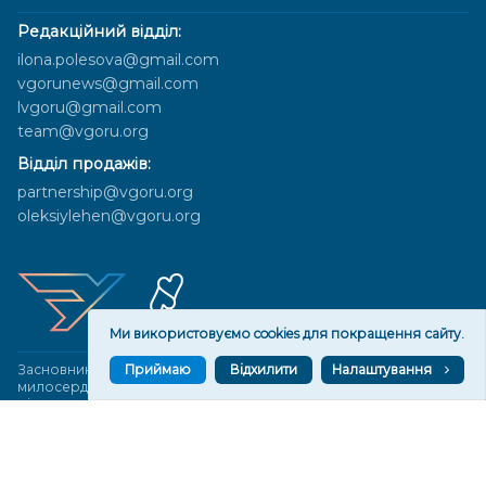
Редакційний відділ:
ilona.polesova@gmail.com
vgorunews@gmail.com
lvgoru@gmail.com
team@vgoru.org
Відділ продажів:
partnership@vgoru.org
oleksiylehen@vgoru.org
Ми використовуємо cookies для покращення сайту.
Засновник медіа «Вгору» Благодійна організація «Фонд
Приймаю
Відхилити
Налаштування
милосердя та здоров'я», ознака неприбутковості - 0036 згідно з
рішенням № 17210346001335 від 06.12.2016 року. Код ЄДРПОУ:
01497439. Основна діяльність – захист прав людини, кампанії
едвокасі, інформаційні кампанії. Місія БО «Фонд милосердя та
здоров’я» – сприяти зміцненню поваги до людської гідності та
прав людини в українському суспільстві, давати знання і надихати