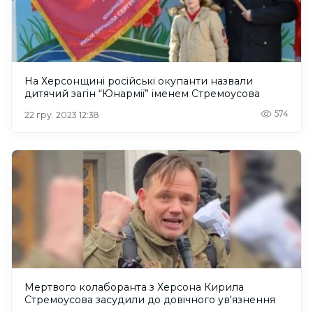
На Херсонщині російські окупанти назвали
дитячий загін “Юнармії” іменем Стремоусова
574
22 гру. 2023 12:38
Мертвого колаборанта з Херсона Кирила
Стремоусова засудили до довічного ув'язнення