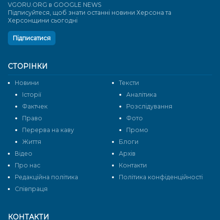
VGORU.ORG в GOOGLE NEWS
Підписуйтеся, щоб знати останні новини Херсона та
Херсонщини сьогодні
Підписатися
СТОРІНКИ
Новини
Тексти
Історії
Аналітика
Фактчек
Розслідування
Право
Фото
Перерва на каву
Промо
Життя
Блоги
Відео
Архів
Про нас
Контакти
Редакційна політика
Політика конфіденційності
Cпівпраця
КОНТАКТИ