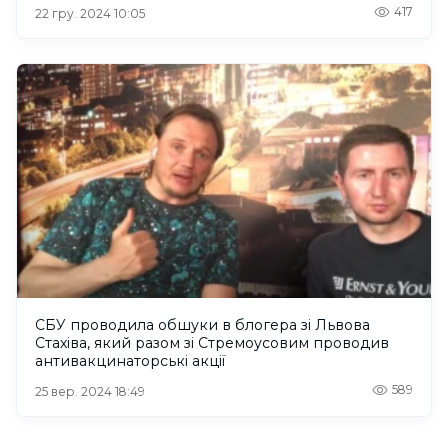
417
22 гру. 2024 10:05
СБУ проводила обшуки в блогера зі Львова
Стахіва, який разом зі Стремоусовим проводив
антивакцинаторські акції
589
25 вер. 2024 18:49