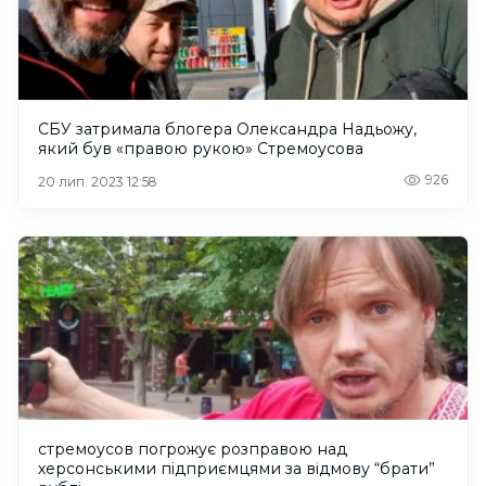
СБУ затримала блогера Олександра Надьожу,
який був «правою рукою» Стремоусова
926
20 лип. 2023 12:58
стремоусов погрожує розправою над
херсонськими підприємцями за відмову “брати”