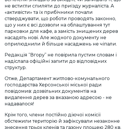
не встигли спиляти до приїзду журналіста. А
«активісти» та їх прибічники почали
стверджувати, що роботи проводять законно,
що у них є всі дозволи на облаштування тут
парковки для кафе, а замість знищених дерев
насадять нові. Але жодного документу не
оприлюднили й більше насаджень не чіпали.
Редакція “Вгору” не повірила пустим словам і
надіслала офіційні запити до відповідних
структур.
Отже, Департамент житлово-комунального
господарства Херсонської міської ради
повідомив: дозвільних документів на
видалення дерев за вказаною адресою - не
надавалося!
Крім того, члени постійно діючої комісії
обстежили територію й зафіксували незаконне
знесення трьох кленів та газону площею 280 кв.