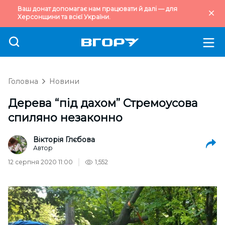
Ваш донат допомагає нам працювати й далі — для
Херсонщини та всієї України.
Головна
Новини
Дерева “під дахом” Стремоусова
спиляно незаконно
Вікторія Глєбова
Автор
12 серпня 2020 11:00
1,552