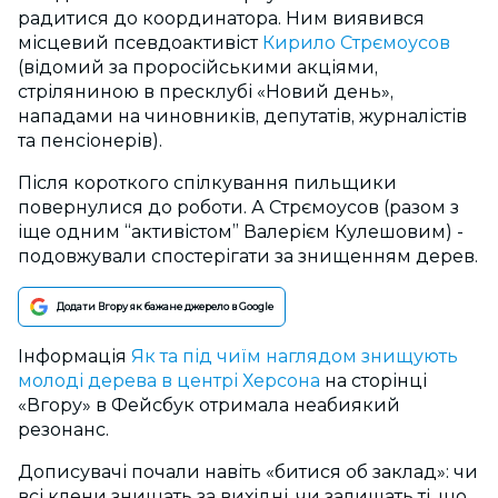
радитися до координатора. Ним виявився
місцевий псевдоактивіст
Кирило Стрємоусов
(відомий за проросійськими акціями,
стріляниною в пресклубі «Новий день»,
нападами на чиновників, депутатів, журналістів
та пенсіонерів).
Після короткого спілкування пильщики
повернулися до роботи. А Стрємоусов (разом з
іще одним “активістом” Валерієм Кулешовим) -
подовжували спостерігати за знищенням дерев.
Додати Вгору як бажане джерело в Google
Інформація
Як та під чиїм наглядом знищують
молоді дерева в центрі Херсона
на сторінці
«Вгору» в Фейсбук отримала неабиякий
резонанс.
Дописувачі почали навіть «битися об заклад»: чи
всі клени знищать за вихідні, чи залишать ті, що