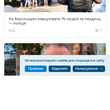
На Херсонщині евакуювали 74 людей за тиждень,
— поліція
7
11:20
Ми використовуємо cookies для покращення сайту.
Приймаю
Відхилити
Налаштування
Суд заочно засудив колишнього гауляйтера села