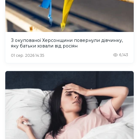
З окупованої Херсонщини повернули дівчинку,
яку батьки ховали від росіян
6,143
01 сер. 2026 14:35