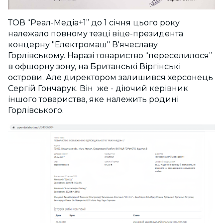
ТОВ “Реал-Медіа+1” до 1 січня цього року
належало повному тезці віце-президента
концерну "Електромаш" В'ячеславу
Горлівському. Наразі товариство “переселилося”
в офшорну зону, на Британські Віргінські
острови. Але директором залишився херсонець
Сергій Гончарук. Він же - діючий керівник
іншого товариства, яке належить родині
Горлівського.