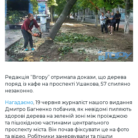
Редакція “Вгору” отримала докази, що дерева
поряд із кафе на проспекті Ушакова, 57 спиляно
незаконно.
Нагадаємо
, 19 червня журналіст нашого видання
Дмитро Багненко побачив, як невідомі пиляють
здорові дерева на зеленій зоні між проїжджою
та пішохідною частинами центрального
проспекту міста. Він почав фіксувати це на фото
та відео. Робітники занервували та пішли