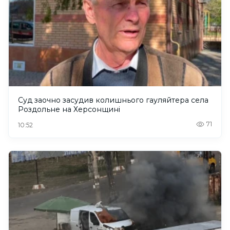
Суд заочно засудив колишнього гауляйтера села
Роздольне на Херсонщині
71
10:52