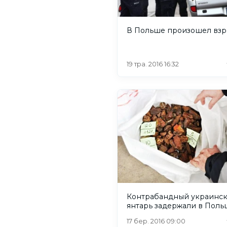
В Польше произошел вз
19 тра. 2016 16:32
Контрабандный украинс
янтарь задержали в Поль
17 бер. 2016 09:00