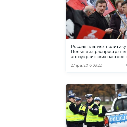
Россия платила политику
Польше за распростране
антиукраинских настрое
27 тра. 2016 03:22