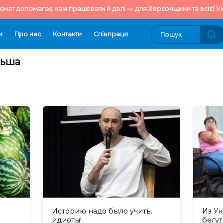
онат допомагає нам працювати й далі — для Херсонщини та всієї Ук
и
Про нас
Контакти
Cпівпраця
льша
Историю надо было учить,
Из У
идиоты!
бегу