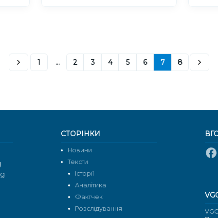
1
...
2
3
4
5
6
7
8
СТОРІНКИ
ВГ
Новини
Тексти
g
rg
Історії
Аналітика
VG
Фактчек
Розслідування
VGO