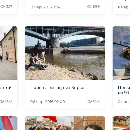
357
699
13 чер. 2016 05:45
11 чер.
ботой
Польша: взгляд из Херсона
Поль
на 50
839
835
06 чер. 2016 02:00
04 чер