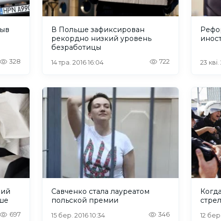
рыв
В Польше зафиксирован
Рефо
рекордно низкий уровень
инос
безработицы
328
722
14 тра. 2016 16:04
23 кві
кий
Савченко стала лауреатом
Когд
ше
польской премии
стрел
697
346
15 бер. 2016 10:34
12 бер