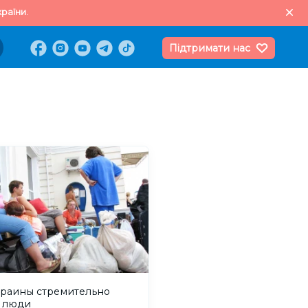
раїни.
Підтримати нас
краины стремительно
т люди