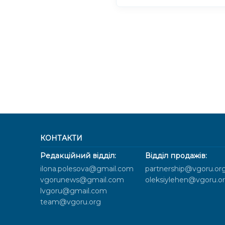
КОНТАКТИ
Редакційний відділ:
Відділ продажів:
ilona.polesova@gmail.com
partnership@vgoru.or
vgorunews@gmail.com
oleksiylehen@vgoru.o
lvgoru@gmail.com
team@vgoru.org