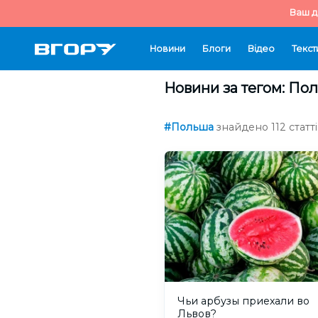
Ваш д
Новини
Блоги
Відео
Текст
Новини за тегом: По
#Польша
знайдено 112 статті
Чьи арбузы приехали во
Львов?