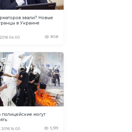
рматоров звали? Новые
транцы в Украине
808
. 2016 04:00
а полицейские могут
ять
5,519
. 2016 14:00