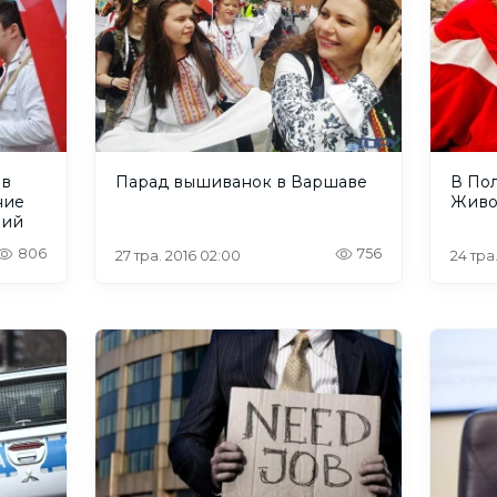
 в
Парад вышиванок в Варшаве
В По
ние
Живо
ний
806
756
27 тра. 2016 02:00
24 тра