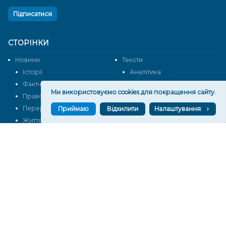
Підписатися
СТОРІНКИ
Новини
Тексти
Історії
Аналітика
Фактчек
Розслідування
Ми використовуємо cookies для покращення сайту.
Право
Фото
Перерва на каву
Промо
Приймаю
Відхилити
Налаштування
Життя
Блоги
Відео
Архів
Про нас
Контакти
Редакційна політика
Політика конфіденційності
Cпівпраця
КОНТАКТИ
Редакційний відділ: