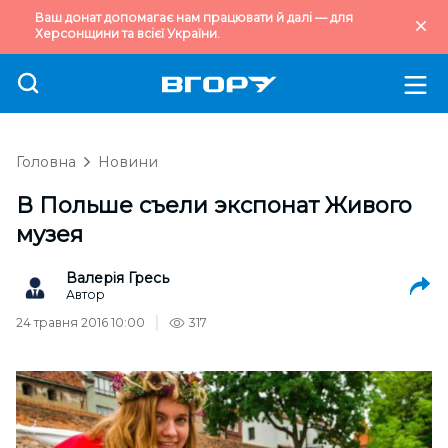
Ваш донат допомагає нам працювати й далі — для
Херсонщини та всієї України.
Головна
Новини
В Польше съели экспонат Живого
музея
Валерія Гресь
Автор
24 травня 2016 10:00
317