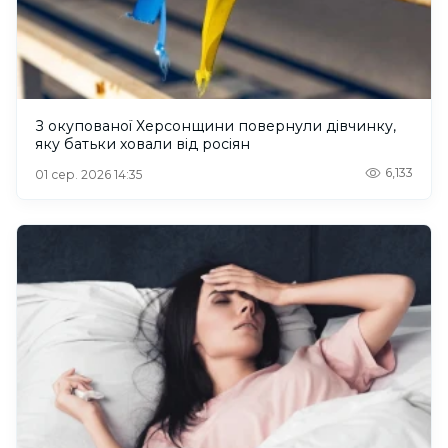
З окупованої Херсонщини повернули дівчинку,
яку батьки ховали від росіян
6,133
01 сер. 2026 14:35