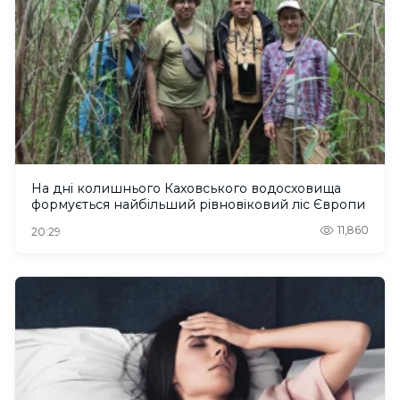
На дні колишнього Каховського водосховища
формується найбільший рівновіковий ліс Європи
11,860
20:29