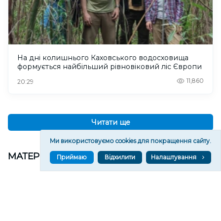
На дні колишнього Каховського водосховища
формується найбільший рівновіковий ліс Європи
11,860
20:29
Читати ще
Ми використовуємо cookies для покращення сайту.
МАТЕРІАЛИ ПАРТНЕРІВ
Приймаю
Відхилити
Налаштування