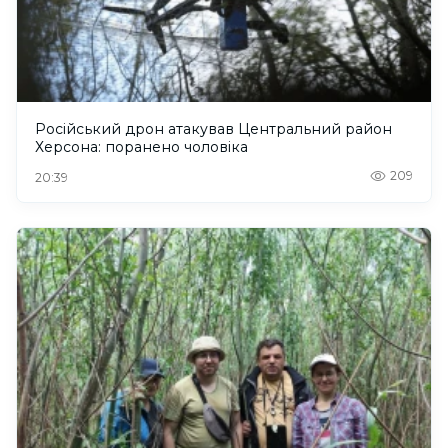
Російський дрон атакував Центральний район
Херсона: поранено чоловіка
209
20:39