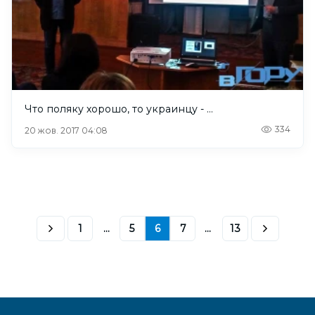
Что поляку хорошо, то украинцу - …
334
20 жов. 2017 04:08
1
...
5
6
7
...
13