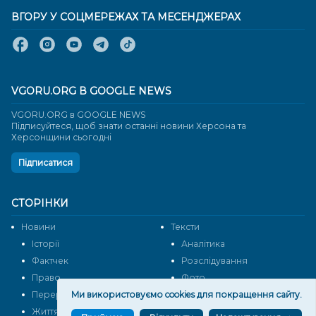
ВГОРУ У СОЦМЕРЕЖАХ ТА МЕСЕНДЖЕРАХ
VGORU.ORG В GOOGLE NEWS
VGORU.ORG в GOOGLE NEWS
Підписуйтеся, щоб знати останні новини Херсона та
Херсонщини сьогодні
Підписатися
СТОРІНКИ
Новини
Тексти
Історії
Аналітика
Фактчек
Розслідування
Право
Фото
Перерва на каву
Ми використовуємо cookies для покращення сайту.
Промо
Життя
Блоги