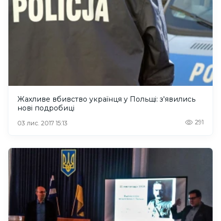
Жахливе вбивство українця у Польщі: з'явились
нові подробиці
291
03 лис. 2017 15:13