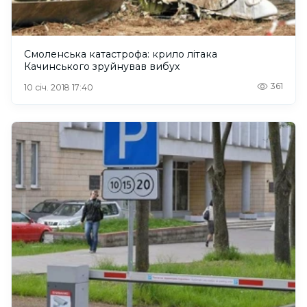
Смоленська катастрофа: крило літака
Качинського зруйнував вибух
361
10 січ. 2018 17:40