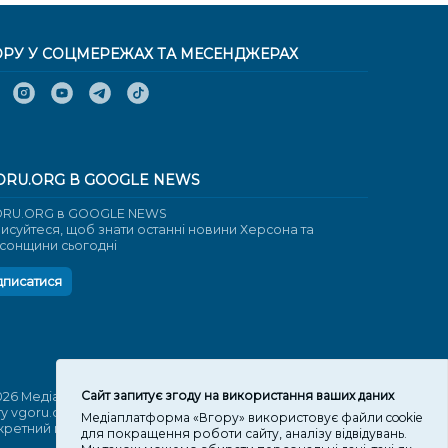
ОРУ У СОЦМЕРЕЖАХ ТА МЕСЕНДЖЕРАХ
ORU.ORG В GOOGLE NEWS
RU.ORG в GOOGLE NEWS
писуйтеся, щоб знати останні новини Херсона та
сонщини сьогодні
дписатися
Cайт запитує згоду на використання ваших даних
026 Медіаплатформа "Вгору". Використання матеріалів
ту vgoru.org лише за умови активного посилання на
Медіаплатформа «Вгору» використовує файли cookie
кретний матеріал не нижче другого абзацу.
для покращення роботи сайту, аналізу відвідувань.