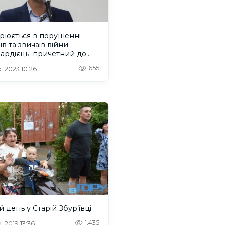
зрюється в порушенні
ів та звичаїв війни
ардієць: причетний до
дення мера Голої
655
. 2023 10:26
тані
 день у Старій Збур’ївці
1,435
. 2019 13:36