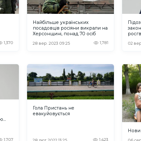
Найбільше українських
Підо
посадовців росіяни викрали на
закон
Херсонщині, понад 70 осіб
росгв
викра
1,370
1,781
28 вер. 2023 09:25
02 вер
Прис
Гола Пристань не
евакуйовується
ою
Новий
1,707
1,423
28 лют. 2022 13:25
06 сер