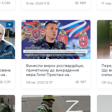
Пристані на Херсонщині
харч
3,082
689
13 кві. 2026 11:13
17 чер
Винесли вирок росгвардійцю,
Перед
пована
причетному до викрадення
Що в
 на
мера Голої Пристані на
очіль
Херсонщині
Херс
2,131
587
08 кві. 2025 12:57
08 гру