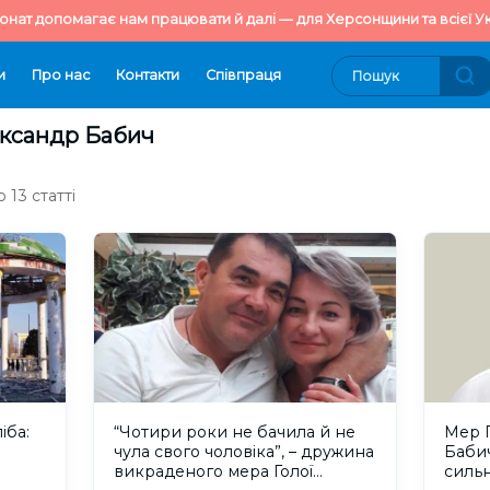
онат допомагає нам працювати й далі — для Херсонщини та всієї Ук
и
Про нас
Контакти
Cпівпраця
ександр Бабич
 13 статті
іба:
“Чотири роки не бачила й не
Мер Г
а
чула свого чоловіка”, – дружина
Бабич
викраденого мера Голої
сильн