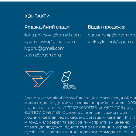
КОНТАКТИ
Редакційний відділ:
Відділ продажів:
ilona.polesova@gmail.com
partnership@vgoru.or
vgorunews@gmail.com
oleksiylehen@vgoru.o
lvgoru@gmail.com
team@vgoru.org
Засновник медіа «Вгору» Благодійна організація «Фон
милосердя та здоров'я», ознака неприбутковості - 003
згідно з рішенням № 17210346001335 від 06.12.2016 року.
ЄДРПОУ: 01497439. Основна діяльність – захист прав
людини, кампанії едвокасі, інформаційні кампанії. Місія
«Фонд милосердя та здоров’я» – сприяти зміцненню
поваги до людської гідності та прав людини в українсь
суспільстві, давати знання і надихати громадян України