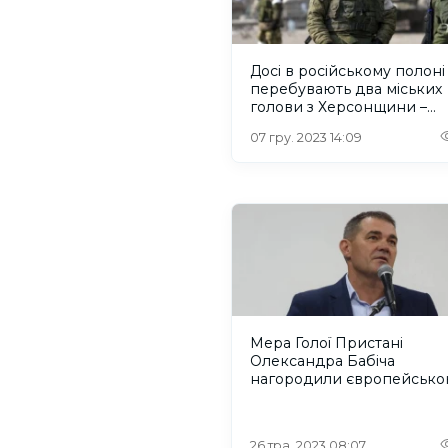
Досі в російському полоні
перебувають два міських
голови з Херсонщини –
Асоціації міст України
07 гру. 2023 14:09
Мера Голої Пристані
Олександра Бабіча
нагородили європейськ
відзнакою
26 тра. 2023 08:07