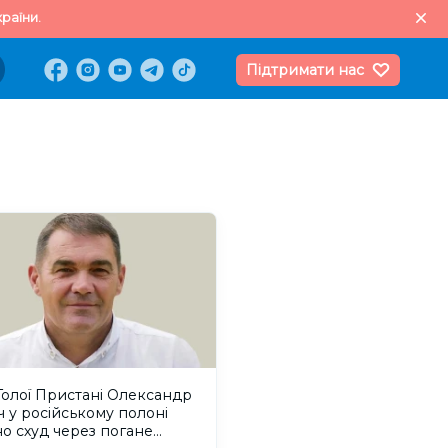
раїни.
Підтримати нас
олої Пристані Олександр
 у російському полоні
о схуд через погане