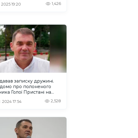
ування
1,426
. 2025 19:20
авав записку дружині.
ідомо про полоненого
ника Голої Пристані на
онщині
2,528
. 2024 17:54