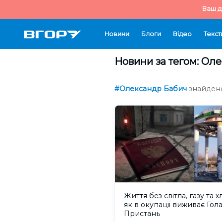
Ваш д
Новини
Блоги
Відео
Текст
Новини за тегом: Ол
#Олександр Бабич
знайдено
Життя без світла, газу та хл
як в окупації виживає Гол
Пристань