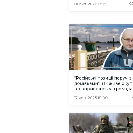
01 лип. 2026 17:35
“Російські позиції поруч із
домівками”. Як живе оку
Голопристанська громада
Херсонщині
17 чер. 2025 18:00