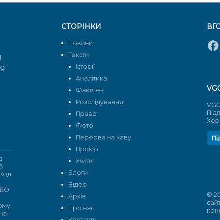
СТОРІНКИ
ВГ
Новини
Тексти
g
rg
Історії
Аналітика
VG
Фактчек
Розслідування
VGO
Під
Право
Хер
Фото
Перерва на каву
Пі
Промо
д
Життя
6
Блоги
 Код
Відео
 БО
© 2
Архів
сай
кому
Про нас
кон
 на
Контакти