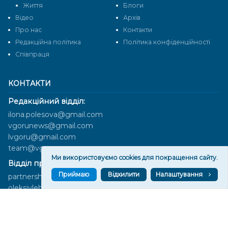
Життя
Блоги
Відео
Архів
Про нас
Контакти
Редакційна політика
Політика конфіденційності
Cпівпраця
КОНТАКТИ
Редакційний відділ:
ilona.polesova@gmail.com
vgorunews@gmail.com
lvgoru@gmail.com
team@vgoru.org
Ми використовуємо cookies для покращення сайту.
Відділ продажів:
Приймаю
Відхилити
Налаштування
partnership@vgoru.org
oleksiylehen@vgoru.org