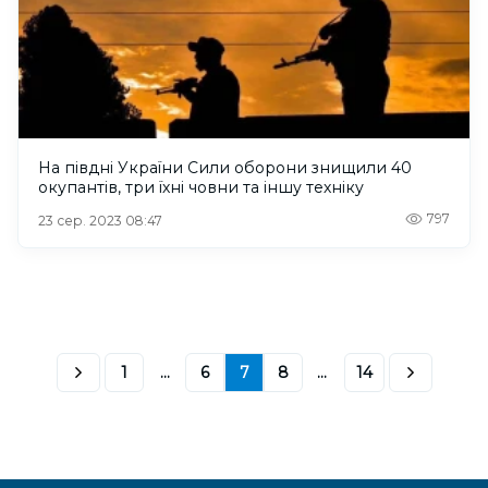
На півдні України Сили оборони знищили 40
окупантів, три їхні човни та іншу техніку
797
23 сер. 2023 08:47
1
...
6
7
8
...
14