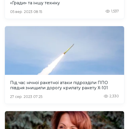
«Гради» та іншу техніку
1,537
05 вер. 2023 08:15
Під час нічної ракетної атаки підрозділи ППО
півдня знищили дорогу крилату ракету Х-101
2,330
27 сер. 2023 07:25