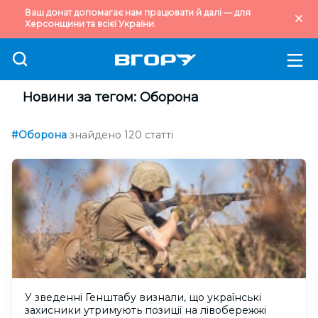
Ваш донат допомагає нам працювати й далі — для
Херсонщини та всієї України.
Новини за тегом: Оборона
#Оборона
знайдено 120 статті
У зведенні Генштабу визнали, що українські
захисники утримують позиції на лівобережжі