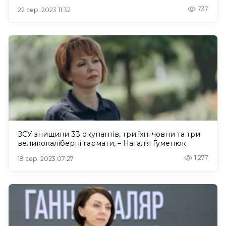
737
22 сер. 2023 11:32
ЗСУ знищили 33 окупантів, три їхні човни та три
великокаліберні гармати, – Наталія Гуменюк
1,277
18 сер. 2023 07:27