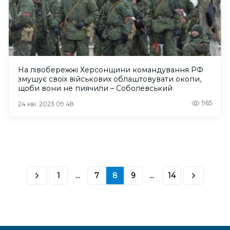
На лівобережжі Херсонщини командування РФ
змушує своїх військових облаштовувати окопи,
щоби вони не пиячили – Соболевський
965
24 кві. 2023 09:48
1
...
7
8
9
...
14