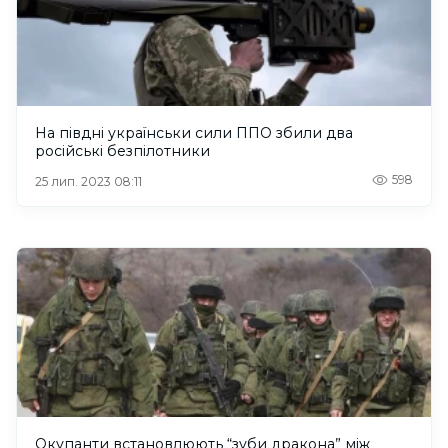
На півдні українськи сили ППО збили два
російські безпілотники
598
25 лип. 2023 08:11
Окупанти встановлюють “зуби дракона” між