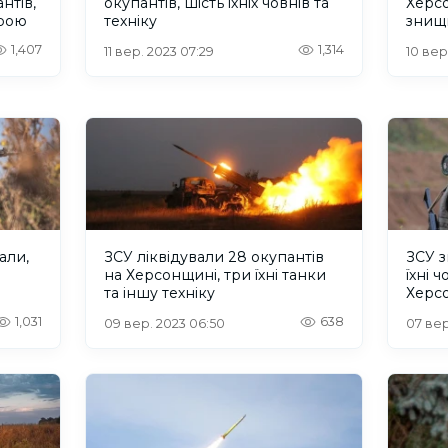
нтів,
окупантів, шість їхніх човнів та
Херс
брою
техніку
знищи
човн
1,407
1,314
11 вер. 2023 07:29
10 вер
али,
ЗСУ ліквідували 28 окупантів
ЗСУ з
на Херсонщині, три їхні танки
їхні 
та іншу техніку
Херс
1,031
638
09 вер. 2023 06:50
07 вер