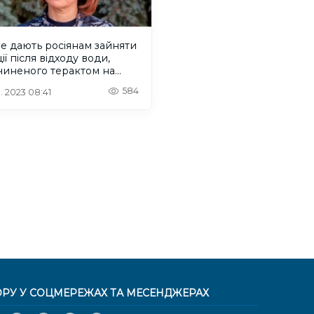
е дають росіянам зайняти
ії після відходу води,
чиненого терактом на
ській ГЕС – Наталія
584
. 2023 08:41
нюк
ОРУ У СОЦМЕРЕЖАХ ТА МЕСЕНДЖЕРАХ