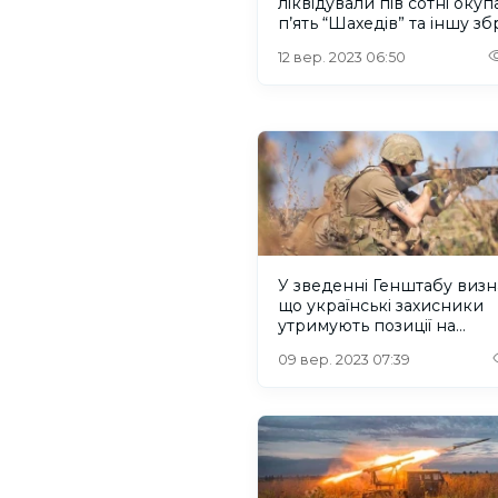
ліквідували пів сотні окупа
п’ять “Шахедів” та іншу з
12 вер. 2023 06:50
У зведенні Генштабу визн
що українські захисники
утримують позиції на
лівобережжі Херсонщини
09 вер. 2023 07:39