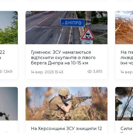
 22
Гуменюк: ЗСУ намагаються
На пі
а
відтіснити окупантів із лівого
лікві
берега Дніпра на 10-15 км
їхні 
1,349
3,815
14 вер. 2023 13:43
14 вер
На Херсонщині ЗСУ знищили 12
Сили