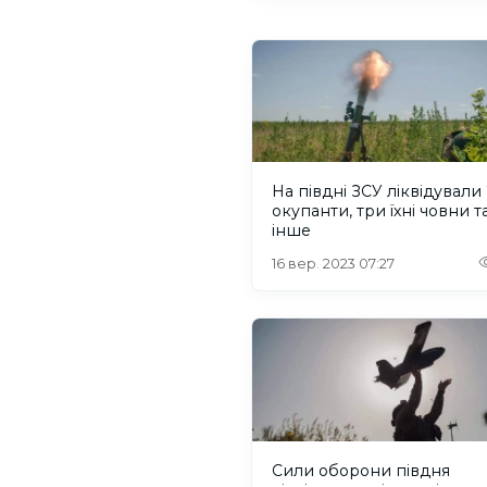
На півдні ЗСУ ліквідували
окупанти, три їхні човни т
інше
16 вер. 2023 07:27
Сили оборони півдня