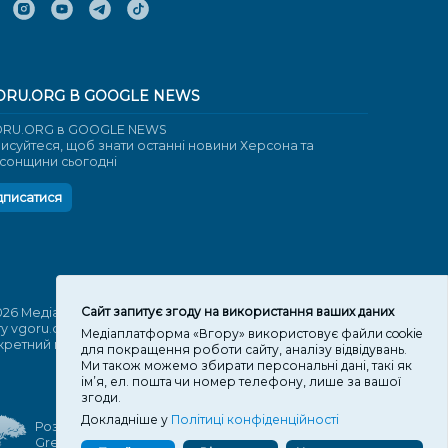
ORU.ORG В GOOGLE NEWS
RU.ORG в GOOGLE NEWS
писуйтеся, щоб знати останні новини Херсона та
сонщини сьогодні
дписатися
Cайт запитує згоду на використання ваших даних
026 Медіаплатформа "Вгору". Використання матеріалів
ту vgoru.org лише за умови активного посилання на
Медіаплатформа «Вгору» використовує файли cookie
кретний матеріал не нижче другого абзацу.
для покращення роботи сайту, аналізу відвідувань.
Ми також можемо збирати персональні дані, такі як
ім’я, ел. пошта чи номер телефону, лише за вашої
згоди.
Докладніше у
Політиці конфіденційності
Розробка та підтримка веб-сайту
Great People