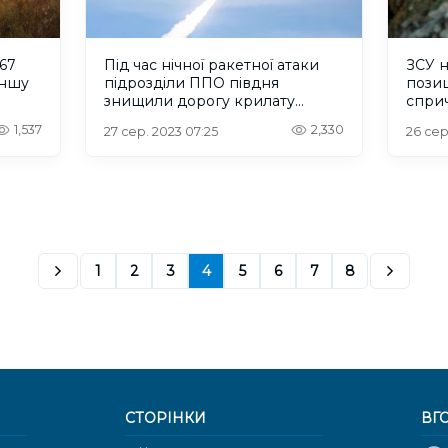
67
Під час нічної ракетної атаки
ЗСУ н
іншу
підрозділи ППО півдня
позиц
знищили дорогу крилату
спри
ракету Х-101
Кахов
1,537
2,330
27 сер. 2023 07:25
26 сер
Гуме
1
2
3
4
5
6
7
8
СТОРІНКИ
ВГ