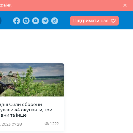
раїни.
Підтримати нас
вдні Сили оборони
дували 44 окупанти, три
човни та інше
1,222
. 2023 07:28