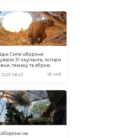
вдні Сили оборони
дували 31 окупанта, чотири
човни, техніку та зброю
448
. 2023 08:45
 оборони на