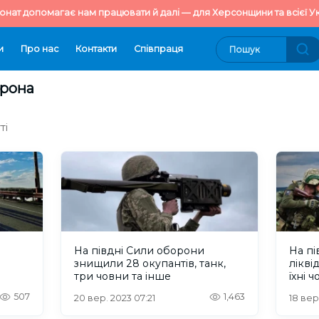
онат допомагає нам працювати й далі — для Херсонщини та всієї Ук
и
Про нас
Контакти
Cпівпраця
орона
ті
На півдні Сили оборони
На пі
знищили 28 окупантів, танк,
лікві
три човни та інше
їхні 
507
1,463
20 вер. 2023 07:21
18 вер