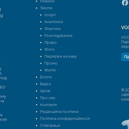
Новини
Тексти
g
rg
Історії
Аналітика
VG
Фактчек
Розслідування
VGO
Під
Право
Хер
Фото
Перерва на каву
Пі
Промо
д
Життя
6
Блоги
 Код
Відео
 БО
© 2
Архів
сай
кому
Про нас
кон
 на
Контакти
Редакційна політика
та
Політика конфіденційності
овою
Cпівпраця