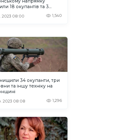
онському напрямку
ли 18 окупантів та 3
и
1,540
. 2023 08:00
нищили 34 окупанти, три
човни та іншу техніку на
онщині
1,296
. 2023 08:08