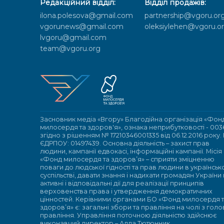
Редакційний відділ:
Відділ продажів:
ilona.polesova@gmail.com
partnership@vgoru.or
vgorunews@gmail.com
oleksiylehen@vgoru.o
lvgoru@gmail.com
team@vgoru.org
Засновник медіа «Вгору» Благодійна організація «Фон
милосердя та здоров'я», ознака неприбутковості - 003
згідно з рішенням № 17210346001335 від 06.12.2016 року.
ЄДРПОУ: 01497439. Основна діяльність – захист прав
людини, кампанії едвокасі, інформаційні кампанії. Місія
«Фонд милосердя та здоров’я» – сприяти зміцненню
поваги до людської гідності та прав людини в українсь
суспільстві, давати знання і надихати громадян України
активні і відповідальні дії для реалізації принципів
верховенства права і утвердження демократичних
цінностей. Керівними органами БО «Фонд милосердя 
здоров’я» є: загальні збори та правління на чолі з гол
правління. Управління поточною діяльністю здійснює
виконавчий директор – Алла Тютюнник.