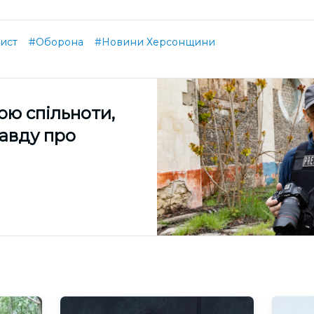
ист
#Оборона
#Новини Херсонщини
ою спільноти,
равду про