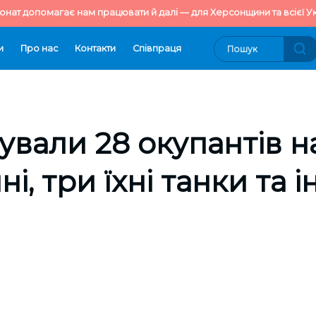
онат допомагає нам працювати й далі — для Херсонщини та всієї Ук
и
Про нас
Контакти
Cпівпраця
дували 28 окупантів н
, три їхні танки та 
8