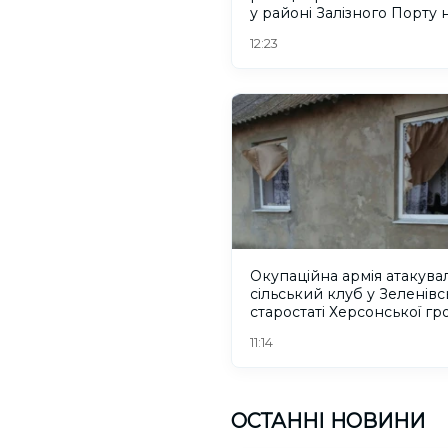
у районі Залізного Порту 
Херсонщині. ВІДЕО
12:23
Окупаційна армія атакува
сільський клуб у Зеленів
старостаті Херсонської г
11:14
ОСТАННІ НОВИНИ