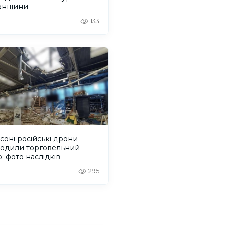
онщини
133
соні російські дрони
одили торговельний
: фото наслідків
295