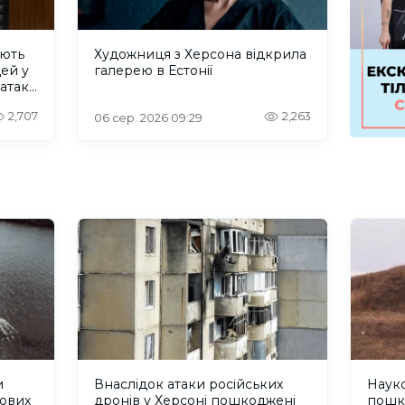
ують
Художниця з Херсона відкрила
дей у
галерею в Естонії
 атаку
2,707
2,263
06 сер. 2026 09:29
и
Внаслідок атаки російських
Науко
кових
дронів у Херсоні пошкоджені
пошк