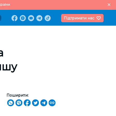
раїни.
Підтримати нас
а
іншу
Поширити: