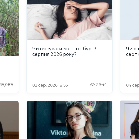
Чи очікувати магнітні бурі 3
Чи оч
серпня 2026 року?
серп
59,089
5,944
02 сер. 2026 18:55
04 сер