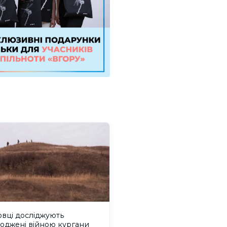
вці досліджують
оджені війною кургани