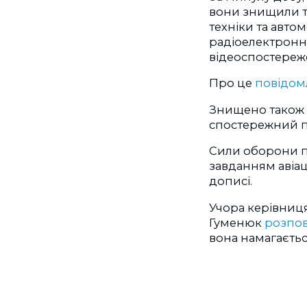
вони знищили тр
техніки та авто
радіоелектронн
відеоспостереж
Про це
повідо
Знищено також 
спостережний п
Сили оборони пі
завданням авіац
дописі.
Учора керівниц
Гуменюк
розпов
вона намагаєтьс