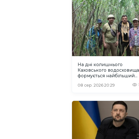
На дні колишнього
Каховського водосховища
формується найбільший
рівновіковий ліс Європи
08 сер. 2026 20:29