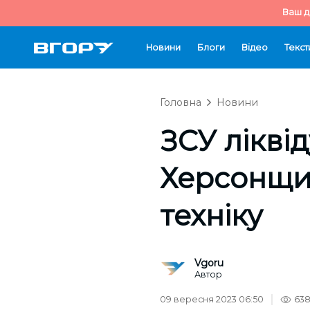
Ваш д
Новини
Блоги
Відео
Текст
Головна
Новини
ЗСУ лікві
Херсонщині
техніку
Vgoru
Автор
09 вересня 2023 06:50
63