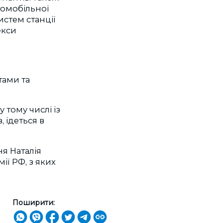
томобільної
истем станції
екси
тами та
тому числі із
 ідеться в
я Наталія
ії РФ, з яких
Поширити: