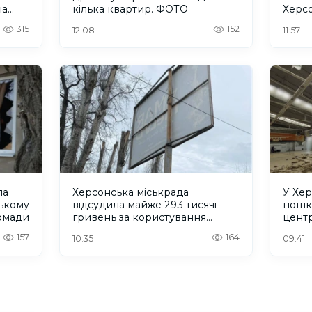
на
кілька квартир. ФОТО
Херс
315
152
12:08
11:57
ла
Херсонська міськрада
У Хер
ському
відсудила майже 293 тисячі
пошк
ромади
гривень за користування
центр
місцями для реклами
157
164
10:35
09:41