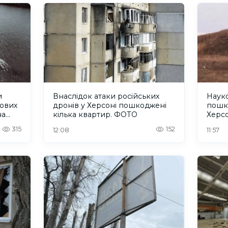
и
Внаслідок атаки російських
Науко
кових
дронів у Херсоні пошкоджені
пошк
на
кілька квартир. ФОТО
Херс
315
152
12:08
11:57