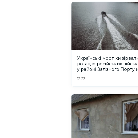
Українські морпіхи зірвал
ротацію російських війсь
у районі Залізного Порту 
Херсонщині. ВІДЕО
12:23