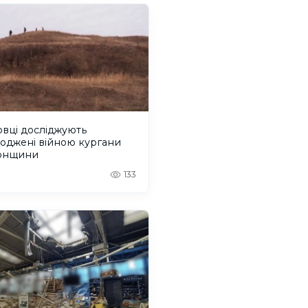
вці досліджують
оджені війною кургани
онщини
133