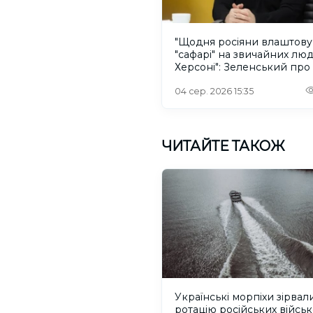
"Щодня росіяни влаштов
"сафарі" на звичайних лю
Херсоні": Зеленський про
російського дрона
04 сер. 2026 15:35
ЧИТАЙТЕ ТАКОЖ
Українські морпіхи зірвал
ротацію російських війсь