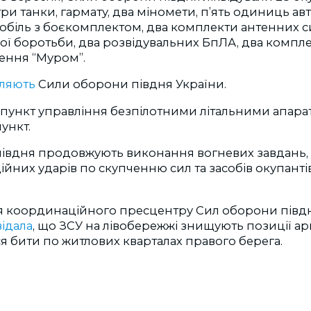
и танки, гармату, два міномети, п’ять одиниць ав
мобіль з боєкомплектом, два комплекти антенних с
ої боротьби, два розвідувальних БпЛА, два компл
ення “Муром”.
мляють
Сили оборони півдня України.
пункт управління безпілотними літальними апара
ункт.
вдня продовжують виконання вогневих завдань, у 
ійних ударів по скупченню сил та засобів окупантів,
я координаційного пресцентру Сил оборони півдн
ідала
, що ЗСУ на лівобережжі знищують позиції арм
я бити по житлових кварталах правого берега.