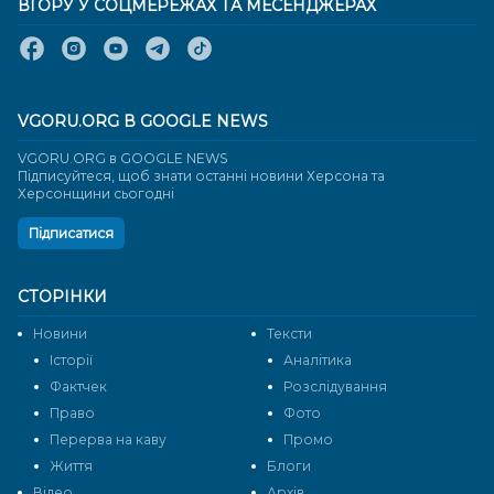
ВГОРУ У СОЦМЕРЕЖАХ ТА МЕСЕНДЖЕРАХ
VGORU.ORG В GOOGLE NEWS
VGORU.ORG в GOOGLE NEWS
Підписуйтеся, щоб знати останні новини Херсона та
Херсонщини сьогодні
Підписатися
СТОРІНКИ
Новини
Тексти
Історії
Аналітика
Фактчек
Розслідування
Право
Фото
Перерва на каву
Промо
Життя
Блоги
Відео
Архів