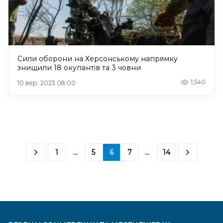
Сили оборони на Херсонському напрямку
знищили 18 окупантів та 3 човни
1,540
10 вер. 2023 08:00
1
...
5
6
7
...
14