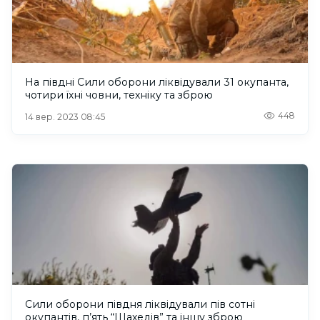
На півдні Сили оборони ліквідували 31 окупанта,
чотири їхні човни, техніку та зброю
448
14 вер. 2023 08:45
Сили оборони півдня ліквідували пів сотні
окупантів, п’ять “Шахедів” та іншу зброю