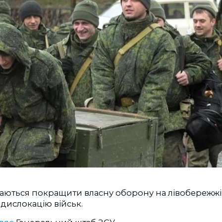
аються покращити власну оборону на лівобережж
дислокацію військ.