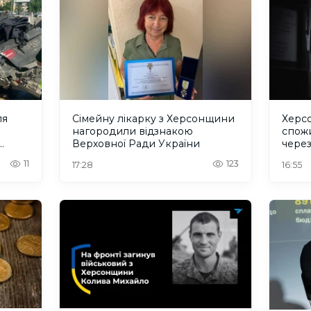
ля
Сімейну лікарку з Херсонщини
Херс
нагородили відзнакою
спожи
Верховної Ради України
чере
11
123
17:28
16:55