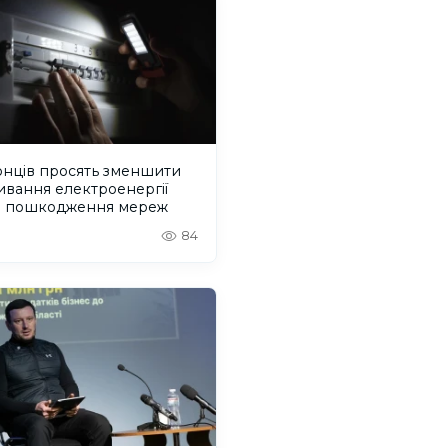
онців просять зменшити
вання електроенергії
з пошкодження мереж
84