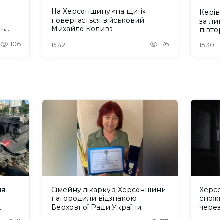
На Херсонщину «на щиті»
Кері
повертається військовий
за л
нь
Михайло Колива
півто
зарп
106
176
15:42
15:30
ля
Сімейну лікарку з Херсонщини
Херс
нагородили відзнакою
спожи
Верховної Ради України
чере