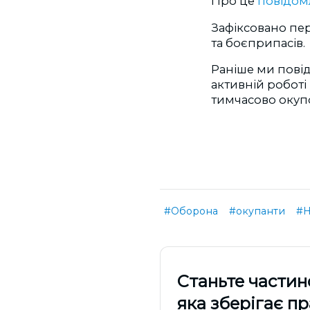
Про це
повідом
Зафіксовано пер
та боєприпасів.
Раніше ми повід
активній роботі
тимчасово окуп
#Оборона
#окупанти
#Н
Cтаньте частин
яка зберігає п