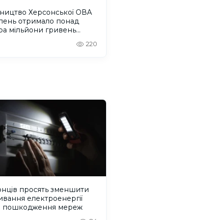
вництво Херсонської ОВА
ипень отримало понад
ра мільйони гривень
лати
220
онців просять зменшити
вання електроенергії
з пошкодження мереж