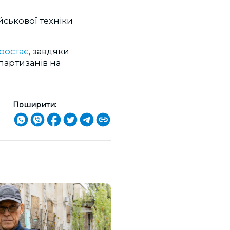
йськової техніки
ростає
, завдяки
партизанів на
Поширити: