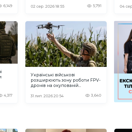
6,149
5,791
02 сер. 2026 18:55
04 сер
і
Українські військові
и
розширюють зону роботи FPV-
дронів на окупованій
Херсонщині.ВІДЕО
4,317
3,640
31 лип. 2026 20:54