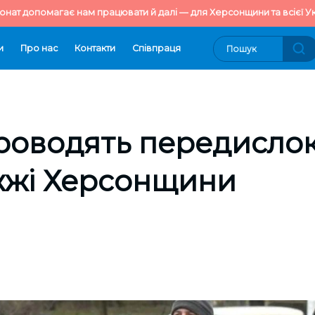
онат допомагає нам працювати й далі — для Херсонщини та всієї Ук
и
Про нас
Контакти
Cпівпраця
роводять передислок
жжі Херсонщини