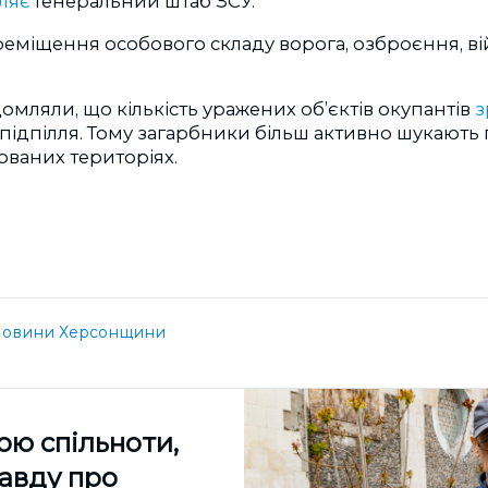
ляє
Генеральний штаб ЗСУ.
еміщення особового складу ворога, озброєння, ві
омляли, що кількість уражених об’єктів окупантів
з
 підпілля. Тому загарбники більш активно шукають 
ованих територіях.
овини Херсонщини
ою спільноти,
равду про