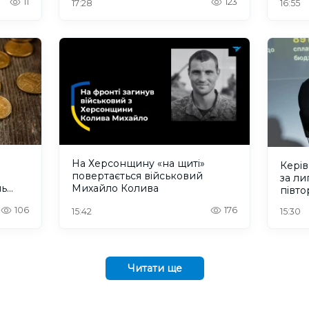
11
123
17:28
16:55
На Херсонщину «на щиті»
Кері
повертається військовий
за л
нь
Михайло Колива
півто
зарп
106
176
15:42
15:30
Читати ще