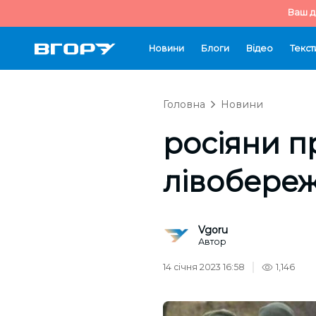
Ваш д
Новини
Блоги
Відео
Текст
Головна
Новини
росіяни п
лівобере
Vgoru
Автор
14 січня 2023 16:58
1,146