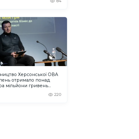
84
вництво Херсонської ОВА
ипень отримало понад
ра мільйони гривень
лати
220