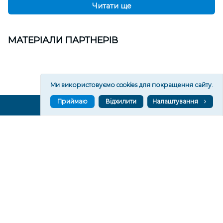
Читати ще
МАТЕРІАЛИ ПАРТНЕРІВ
Ми використовуємо cookies для покращення сайту.
Приймаю
Відхилити
Налаштування
ВГОРУ У СОЦМЕРЕЖАХ ТА МЕСЕНДЖЕРАХ
VGORU.ORG В GOOGLE NEWS
VGORU.ORG в GOOGLE NEWS
Підписуйтеся, щоб знати останні новини Херсона та
Херсонщини сьогодні
Підписатися