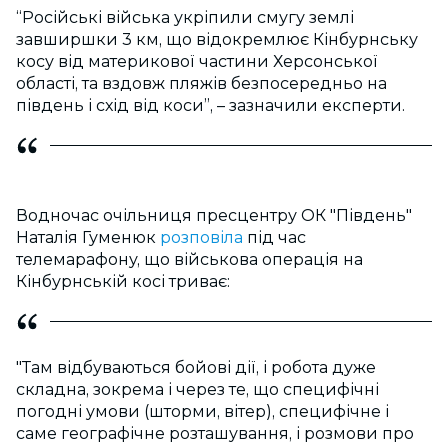
“Російські війська укріпили смугу землі
завширшки 3 км, що відокремлює Кінбурнську
косу від материкової частини Херсонської
області, та вздовж пляжів безпосередньо на
південь і схід від коси”, – зазначили експерти.
Водночас очільниця пресцентру ОК "Південь"
Наталія Гуменюк
розповіла
під час
телемарафону, що військова операція на
Кінбурнській косі триває:
"Там відбуваються бойові дії, і робота дуже
складна, зокрема і через те, що специфічні
погодні умови (шторми, вітер), специфічне і
саме географічне розташування, і розмови про